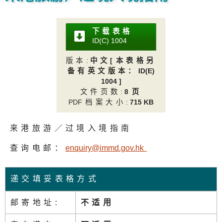
下载表格
ID(C) 100
4
版本
:
中文[本表格另
备有英文版本：
ID(E)
1004 ]
文件页数
:
8页
PD
F档案大小
:
715 KB
来港旅游／过境入境指南
查询电邮：
enquiry@immd.gov.h
k
递交填妥表格方式
邮寄地址:
不适用