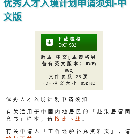
优秀人才入境计划申请须知-中
文版
下载表格
ID(C) 98
2
版本
:
中文[本表格另
备有英文版本：
ID(E)
982]
文件页数
:
2
6页
PD
F档案大小
:
832 KB
优秀人才入境计划申请须知
有关适用于中国内地居民的「赴港居留同
意书」样本，请
按此下载
。
有关申请人「工作经验补充资料页」，请