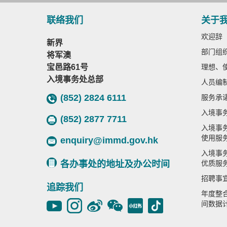
联络我们
关于
欢迎辞
新界
部门组
将军澳
宝邑路61号
理想、
入境事务处总部
人员编
(852) 2824 6111
服务承
入境事
(852) 2877 7711
入境事
使用服
enquiry@immd.gov.hk
入境事
各办事处的地址及办公时间
优质服
招聘事
追踪我们
年度整
间数据