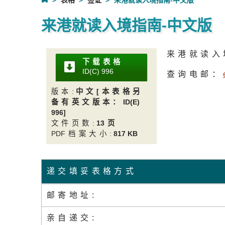
表格
签证
来港就读入境指南-中文版
来港就读入境指南-中文版
来港就读入
下载表格
ID(C) 99
6
查询电邮：
版本
:
中文[本表格另
备有英文版本：
ID(E)
996]
文件页数
:
1
3页
PD
F档案大小
:
817 KB
递交填妥表格方式
邮寄地址:
亲自递交: