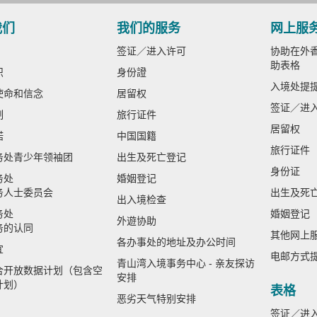
我们
我们的服务
网上服
签证／进入许可
协助在外香
助表格
织
身份證
入境处提
使命和信念
居留权
签证／进
制
旅行证件
居留权
诺
中国国籍
旅行证件
务处青少年领袖团
出生及死亡登记
身份证
务处
婚姻登记
务人士委员会
出生及死
出入境检查
务处
婚姻登记
外遊协助
务的认同
其他网上
各办事处的地址及办公时间
宜
电邮方式
青山湾入境事务中心 - 亲友探访
合开放数据计划（包含空
安排
计划）
表格
恶劣天气特别安排
签证／进