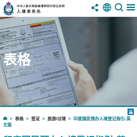
表格
表格
签证
旅游/过境
印度国民预办入境登记指引-英
文版