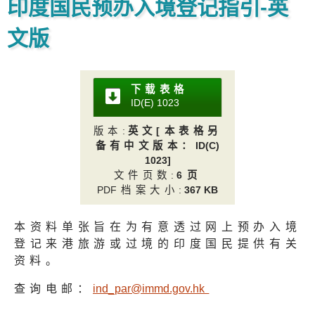
印度国民预办入境登记指引-英
文版
下载表格
ID(E) 102
3
版本
:
英文[本表格另
备有中文版本：
ID(C)
1023]
文件页数
:
6页
PD
F档案大小
:
367 KB
本资料单张旨在为有意透过网上预办入境
登记来港旅游或过境的印度国民提供有关
资料。
查询电邮：
ind_par@immd.gov.h
k