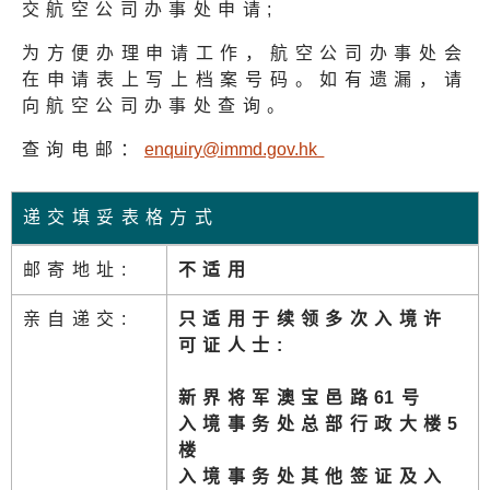
交航空公司办事处申请;
为方便办理申请工作，航空公司办事处会
在申请表上写上档案号码。如有遗漏，请
向航空公司办事处查询。
查询电邮：
enquiry@immd.gov.h
k
递交填妥表格方式
邮寄地址:
不适用
亲自递交:
只适用于续领多次入境许
可证人士
:
新界将军澳宝邑路
6
1号
入境事务处总部行政大楼5
楼
入境事务处其他签证及入