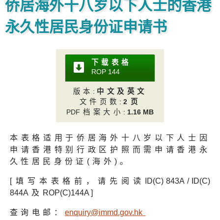
侨居海外十八岁以下人士的香港
永久性居民身份证申请书
下载表格
ROP 14
4
版本
:
中文及英文
文件页数
:
2页
PD
F档案大小
:
1.16 MB
本表格适用于侨居海外十八岁以下人士因
申请香港特别行政区护照而需申请香港永
久性居民身份证(海外)。
[填写本表格前，请先阅读
ID(C) 843A / ID(C)
844
A及
ROP(C)144A ]
查询电邮：
enquiry@immd.gov.h
k