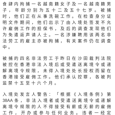
食肆内拘捕一名越南籍女子及一名越南籍男
子，年龄分别为五十二及五十七岁。被捕
时，他们正在从事洗碗工作。在检查身分证
明文件期间，他们出示了由入境处签发不允
许雇佣工作的担保书，及后的调查发现他们
为免遣返声请人士。一名涉嫌聘用该两名非
法劳工的雇主亦被拘捕，有关案件仍在调查
中。
被捕的四名非法劳工于昨日在沙田裁判法院
被控在香港非法入境后或受遣送离境令或递
解离境令规限，未得入境处处长授权而留在
香港接受雇佣工作。他们承认控罪，各被判
监禁十五至十六个月。
入境处发言人警告：「根据《入境条例》第
38A
A条，非法入境者或受遣送离境令或递解
离境令规限的人不得接受有薪或无薪的雇佣
工作，开办或参与任何业务。违者一经定