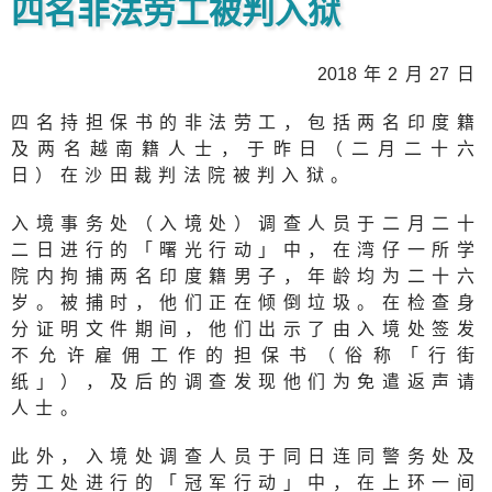
四名非法劳工被判入狱
201
8年2月
2
7日
四名持担保书的非法劳工，包括两名印度籍
及两名越南籍人士，于昨日（二月二十六
日）在沙田裁判法院被判入狱。
入境事务处（入境处）调查人员于二月二十
二日进行的「曙光行动」中，在湾仔一所学
院内拘捕两名印度籍男子，年龄均为二十六
岁。被捕时，他们正在倾倒垃圾。在检查身
分证明文件期间，他们出示了由入境处签发
不允许雇佣工作的担保书（俗称「行街
纸」），及后的调查发现他们为免遣返声请
人士。
此外，入境处调查人员于同日连同警务处及
劳工处进行的「冠军行动」中，在上环一间