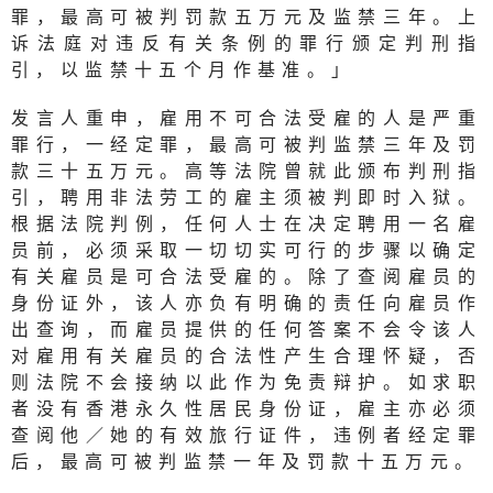
罪，最高可被判罚款五万元及监禁三年。上
诉法庭对违反有关条例的罪行颁定判刑指
引，以监禁十五个月作基准。」
发言人重申，雇用不可合法受雇的人是严重
罪行，一经定罪，最高可被判监禁三年及罚
款三十五万元。高等法院曾就此颁布判刑指
引，聘用非法劳工的雇主须被判即时入狱。
根据法院判例，任何人士在决定聘用一名雇
员前，必须采取一切切实可行的步骤以确定
有关雇员是可合法受雇的。除了查阅雇员的
身份证外，该人亦负有明确的责任向雇员作
出查询，而雇员提供的任何答案不会令该人
对雇用有关雇员的合法性产生合理怀疑，否
则法院不会接纳以此作为免责辩护。如求职
者没有香港永久性居民身份证，雇主亦必须
查阅他／她的有效旅行证件，违例者经定罪
后，最高可被判监禁一年及罚款十五万元。