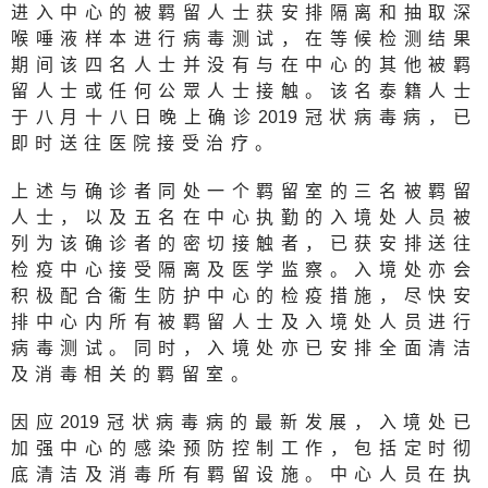
进入中心的被羁留人士获安排隔离和抽取深
喉唾液样本进行病毒测试，在等候检测结果
期间该四名人士并没有与在中心的其他被羁
留人士或任何公眾人士接触。该名泰籍人士
于八月十八日晚上确诊
201
9冠状病毒病，已
即时送往医院接受治疗。
上述与确诊者同处一个羁留室的三名被羁留
人士，以及五名在中心执勤的入境处人员被
列为该确诊者的密切接触者，已获安排送往
检疫中心接受隔离及医学监察。入境处亦会
积极配合衞生防护中心的检疫措施，尽快安
排中心内所有被羁留人士及入境处人员进行
病毒测试。同时，入境处亦已安排全面清洁
及消毒相关的羁留室。
因应
201
9冠状病毒病的最新发展，入境处已
加强中心的感染预防控制工作，包括定时彻
底清洁及消毒所有羁留设施。中心人员在执