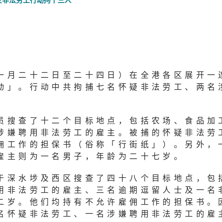
反非法劳工行动拘十三人
一月二十二日至二十四日）在全港各区展开一
动」。行动中共拘捕七名怀疑非法劳工、两名
员搜查了十二个目标地点，包括农场、食品加
涉嫌聘用非法劳工的雇主。被捕的怀疑非法劳
佣工作的担保书（俗称「行街纸」）。另外，
雇主则为一名男子，年龄为二十七岁。
于深水埗及西区搜查了四十八个目标地点，包
用非法劳工的雇主、三名逾期逗留人士及一名
二岁。他们均持有不允许雇佣工作的担保书。
名怀疑非法劳工、一名涉嫌聘用非法劳工的雇