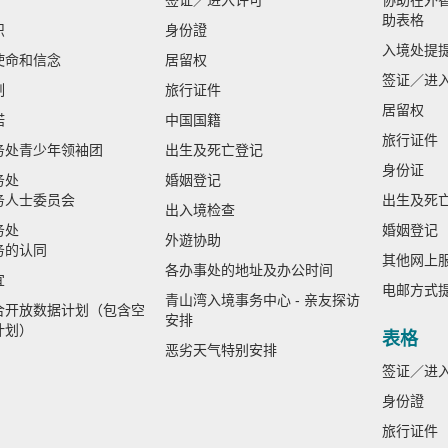
签证／进入许可
协助在外香
助表格
织
身份證
入境处提
使命和信念
居留权
签证／进
制
旅行证件
居留权
诺
中国国籍
旅行证件
务处青少年领袖团
出生及死亡登记
身份证
务处
婚姻登记
务人士委员会
出生及死
出入境检查
务处
婚姻登记
外遊协助
务的认同
其他网上
各办事处的地址及办公时间
宜
电邮方式
青山湾入境事务中心 - 亲友探访
合开放数据计划（包含空
安排
计划）
表格
恶劣天气特别安排
签证／进
身份證
旅行证件