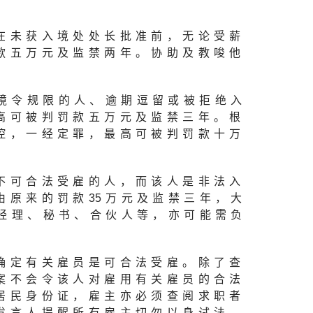
在未获入境处处长批准前，无论受薪
款五万元及监禁两年。协助及教唆他
境令规限的人、逾期逗留或被拒绝入
高可被判罚款五万元及监禁三年。根
控，一经定罪，最高可被判罚款十万
不可合法受雇的人，而该人是非法入
由原来的罚款
3
5万元及监禁三年，大
经理、秘书、合伙人等，亦可能需负
确定有关雇员是可合法受雇。除了查
案不会令该人对雇用有关雇员的合法
居民身份证，雇主亦必须查阅求职者
发言人提醒所有雇主切勿以身试法，