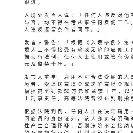
跟进。
入境处发言人说：「任何人违反对他
与否，均不得在港从事任何雇佣工作
人违反逗留条件者同罪。」
发言人警告：「根据《入境条例》第
境人士不得接受有薪或无薪的雇佣工
据现行法例，任何人士使用或管有伪
元及监禁十年。」
发言人重申，雇用不可合法受雇的人
境者、受遣送离境令或递解离境令规
幅提高至罚款
5
0万元和监禁十年，以
上刑事责任。高等法院曾颁布判刑指
根据法院判例，任何人士在决定聘用
阅雇员的身份证外，该人亦负有明确
性产生合理怀疑，否则法院不会接纳
的有效旅行证件，违例者经定罪后，