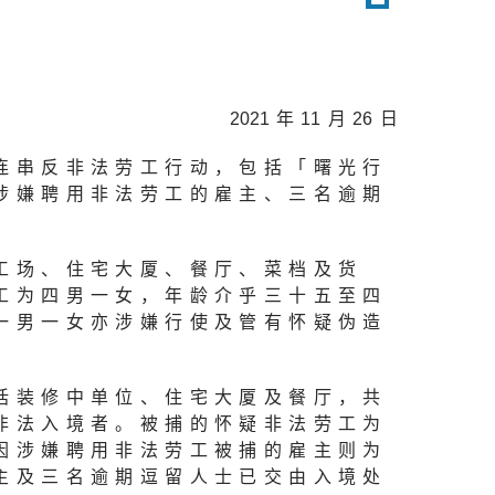
202
1年
1
1月
2
6日
连串反非法劳工行动，包括「曙光行
涉嫌聘用非法劳工的雇主、三名逾期
工场、住宅大厦、餐厅、菜档及货
工为四男一女，年龄介乎三十五至四
一男一女亦涉嫌行使及管有怀疑伪造
括装修中单位、住宅大厦及餐厅，共
非法入境者。被捕的怀疑非法劳工为
因涉嫌聘用非法劳工被捕的雇主则为
主及三名逾期逗留人士已交由入境处