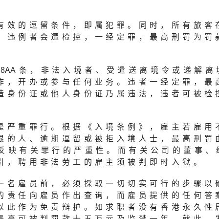
有效的逗留条件，即属犯罪。同时，所有旅客
。违例者会遭检控，一经定罪，最高刑罚为罚
38A
A条，非法入境者、受遣送离境令或递解离
作，开办或参与任何业务。违者一经定罪，最
造身份证或他人身份证乃属违法，违者可被检
是严重罪行。根据《入境条例》，雇主若雇用
限的人、逾期逗留或被拒入境人士，最高刑罚
反映有关罪行的严重性。而有关公司的董事、
引，聘用非法劳工的雇主须被判即时入狱。
一名雇员前，必须採取一切切实可行的步骤以
的责任向雇员作出查询，而雇员提供的任何答
以此作为免责辩护。如求职者没有香港永久性
最高可被判罚款十五万元及监禁一年。就此，