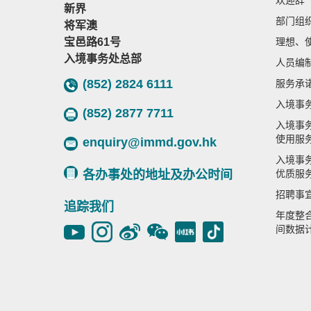
欢迎辞
新界
部门组
将军澳
宝邑路61号
理想、
入境事务处总部
人员编
(852) 2824 6111
服务承
入境事
(852) 2877 7711
入境事
使用服
enquiry@immd.gov.hk
入境事
各办事处的地址及办公时间
优质服
招聘事
追踪我们
年度整
间数据