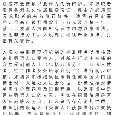
法院不会接纳以此作为免责辩护。如求职者
没有香港永久性居民身份证，雇主亦必须查
阅求职者的有效旅行证件，违例者经定罪
后，最高可被判罚款十五万元及监禁一年。
就此，发言人提醒所有雇主切勿以身试法，
雇用非法劳工。入境处会继续严正执法，打
击有关罪行。
入境处会根据现行机制的标准程序以审核及
识别贩运人口受害人，对所有行动中被捕的
容易受剥削人士（包括非法劳工、非法入境
者、性工作者及外籍家庭佣工）进行初步审
核。如初步审核结果显示有任何贩运人口指
标出现，入境处人员会依据一份标准核对清
单再作全面调查及识别程序，以确定当中是
否有贩运人口的元素，例如在招募阶段是否
涉及威胁及胁迫，以及是否存有剥削性质。
被识别的贩运人口受害人会获提供各项支援
和协助，包括紧急介入、诊症和治疗、辅