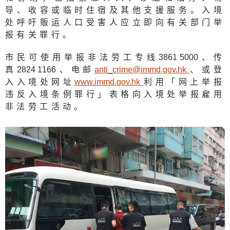
导、收容或临时住宿及其他支援服务。入境
处呼吁贩运人口受害人应立即向有关部门举
报有关罪行。
市民可使用举报非法劳工专线
3861 500
0、传
真
2824 116
6、电邮
anti_crime@immd.gov.h
k
、或登
入入境处网址
www.immd.gov.h
k
利用「网上举报
违反入境条例罪行」表格向入境处举报雇用
非法劳工活动。