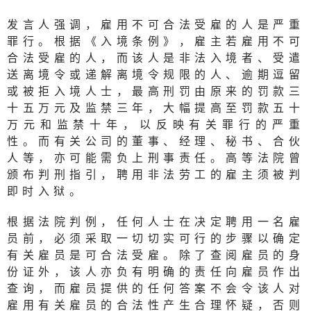
发言人强调，雇用不可合法受雇的人是严重
罪行。根据《入境条例》，雇主若雇用不可
合法受雇的人，而该人是非法入境者、受遣
送离境令或递解离境令规限的人、逾期逗留
或被拒入境人士，最高刑罚由原来的罚款三
十五万元及监禁三年，大幅提高至罚款五十
万元和监禁十年，以反映有关罪行的严重
性。而有关公司的董事、经理、秘书、合伙
人等，亦可能需负上刑事责任。高等法院曾
颁布判刑指引，聘用非法劳工的雇主须被判
即时入狱。
根据法院判例，任何人士在决定聘用一名雇
员前，必须采取一切切实可行的步骤以确定
有关雇员是可合法受雇。除了查阅雇员的身
份证外，该人亦负有明确的责任向雇员作出
查询，而雇员提供的任何答案不会令该人对
雇用有关雇员的合法性产生合理怀疑，否则