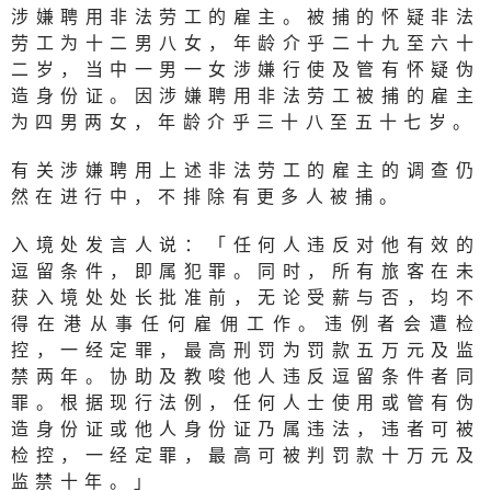
涉嫌聘用非法劳工的雇主。被捕的怀疑非法
劳工为十二男八女，年龄介乎二十九至六十
二岁，当中一男一女涉嫌行使及管有怀疑伪
造身份证。因涉嫌聘用非法劳工被捕的雇主
为四男两女，年龄介乎三十八至五十七岁。
有关涉嫌聘用上述非法劳工的雇主的调查仍
然在进行中，不排除有更多人被捕。
入境处发言人说：「任何人违反对他有效的
逗留条件，即属犯罪。同时，所有旅客在未
获入境处处长批准前，无论受薪与否，均不
得在港从事任何雇佣工作。违例者会遭检
控，一经定罪，最高刑罚为罚款五万元及监
禁两年。协助及教唆他人违反逗留条件者同
罪。根据现行法例，任何人士使用或管有伪
造身份证或他人身份证乃属违法，违者可被
检控，一经定罪，最高可被判罚款十万元及
监禁十年。」