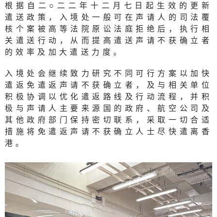
根据自二○二二年十二月七日起生效的更新
遣送政策，入境处一般可在声请人的司法覆
核个案被高等法院原讼法庭拒绝后，执行相
关遣送行动，从而提高遣送声请不获确立者
的效率及加大遣送力度。
入境处会继续致力研究不同可行方案以加快
遣返免遣返声请不获确立者，及与相关单位
积极协调以优化遣返路线及行动流程，并积
极与声请人主要来源国的政府、航空公司及
其他政府部门保持密切联系，采取一切合适
措施将免遣返声请不获确立人士尽快遣离香
港。