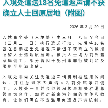
入境处遣送18名免遣返声请不获
确立人士回原居地（附图）
202
6年3月
2
0日
入境事务处（入境处）由三月十八日至今日
（三月二十日）执行遣送行动，先后将
1
8名
曾在香港提出免遣返声请但不获确立的逾期
逗留人士遣返原居地。该批人士均为前外籍
家庭佣工，部分曾因干犯刑事罪行被判监及
服刑至刑满出狱。
入境处非常关注免遣返声请机制被滥用的问
题，并注意到不少声请人为前外籍家庭佣
工。入境处一直并会继续积极与相关驻港总
领事馆合作，加强对新来港外佣的宣传和教
育，让他们明白不应滥用免遣返声请机制。