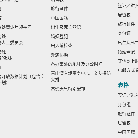
签证／进
制
旅行证件
居留权
诺
中国国籍
旅行证件
务处青少年领袖团
出生及死亡登记
身份证
务处
婚姻登记
务人士委员会
出生及死
出入境检查
务处
婚姻登记
外遊协助
务的认同
其他网上
各办事处的地址及办公时间
宜
电邮方式
青山湾入境事务中心 - 亲友探访
合开放数据计划（包含空
安排
计划）
表格
恶劣天气特别安排
签证／进
身份證
旅行证件
居留权
中国国籍