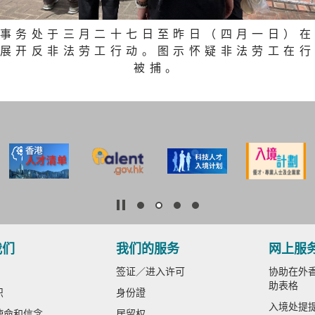
事务处于三月二十七日至昨日（四月一日）在
展开反非法劳工行动。图示怀疑非法劳工在行
被捕。
我们
我们的服务
网上服
签证／进入许可
协助在外香
助表格
织
身份證
入境处提
使命和信念
居留权