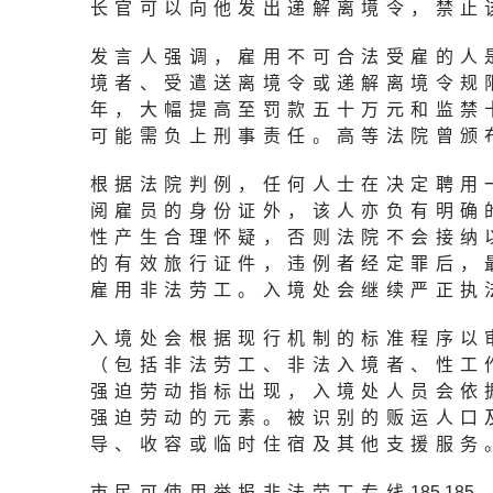
长官可以向他发出递解离境令，禁止
发言人强调，雇用不可合法受雇的人
境者、受遣送离境令或递解离境令规
年，大幅提高至罚款五十万元和监禁
可能需负上刑事责任。高等法院曾颁
根据法院判例，任何人士在决定聘用
阅雇员的身份证外，该人亦负有明确
性产生合理怀疑，否则法院不会接纳
的有效旅行证件，违例者经定罪后，
雇用非法劳工。入境处会继续严正执
入境处会根据现行机制的标准程序以
（包括非法劳工、非法入境者、性工
强迫劳动指标出现，入境处人员会依
强迫劳动的元素。被识别的贩运人口
导、收容或临时住宿及其他支援服务
市民可使用举报非法劳工专线
185 18
5