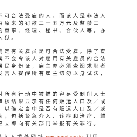
不可合法受雇的人，而该人是非法入
由原来的罚款三十五万元及监禁三
的董事、经理、秘书、合伙人等，亦
入狱。
确定有关雇员是可合法受雇。除了查
案不会令该人对雇用有关雇员的合法
居民身份证，雇主亦必须查阅求职者
发言人提醒所有雇主切勿以身试法，
对所有行动中被捕的容易受剥削人士
审核结果显示有任何贩运人口及／或
，以确定当中是否有贩运人口及／或
助，包括紧急介入、诊症和治疗、辅
应立即向有关部门举报有关罪行。
登入入境处网址
www.immd.gov.h
k
利用