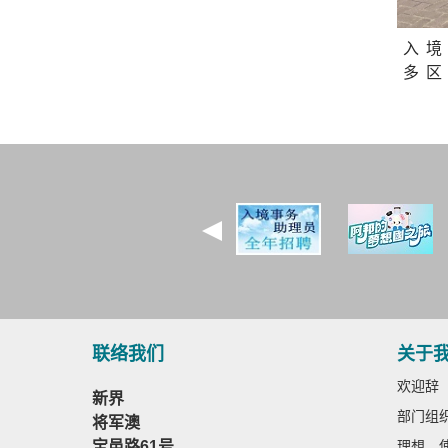
入境
多区
联络我们
关于
欢迎辞
新界
部门组
将军澳
宝邑路61号
理想、