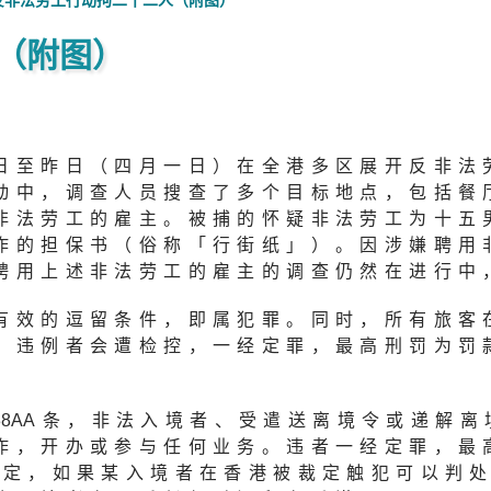
反非法劳工行动拘二十二人（附图）
（附图）
日至昨日（四月一日）在全港多区展开反非法
动中，调查人员搜查了多个目标地点，包括餐
非法劳工的雇主。被捕的怀疑非法劳工为十五
作的担保书（俗称「行街纸」）。因涉嫌聘用
聘用上述非法劳工的雇主的调查仍然在进行中
有效的逗留条件，即属犯罪。同时，所有旅客
。违例者会遭检控，一经定罪，最高刑罚为罚
38A
A条，非法入境者、受遣送离境令或递解离
作，开办或参与任何业务。违者一经定罪，最
规定，如果某入境者在香港被裁定触犯可以判