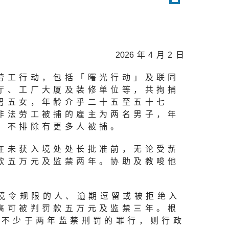
202
6年4月2日
劳工行动，包括「曙光行动」及联同
厅、工厂大厦及装修单位等，共拘捕
男五女，年龄介乎二十五至五十七
非法劳工被捕的雇主为两名男子，年
，不排除有更多人被捕。
在未获入境处处长批准前，无论受薪
款五万元及监禁两年。协助及教唆他
境令规限的人、逾期逗留或被拒绝入
高可被判罚款五万元及监禁三年。根
处不少于两年监禁刑罚的罪行，则行政