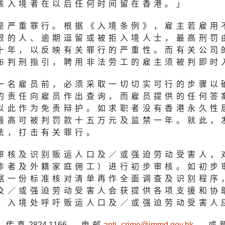
该入境者在以后任何时间留在香港。」
是严重罪行。根据《入境条例》，雇主若雇用
限的人、逾期逗留或被拒入境人士，最高刑罚
十年，以反映有关罪行的严重性。而有关公司
布判刑指引，聘用非法劳工的雇主须被判即时
一名雇员前，必须采取一切切实可行的步骤以
的责任向雇员作出查询，而雇员提供的任何答
以此作为免责辩护。如求职者没有香港永久性
最高可被判罚款十五万元及监禁一年。就此，
法，打击有关罪行。
审核及识别贩运人口及／或强迫劳动受害人，
作者及外籍家庭佣工）进行初步审核。如初步
据一份标准核对清单再作全面调查及识别程序
及／或强迫劳动受害人会获提供各项支援和协
。入境处呼吁贩运人口及／或强迫劳动受害人
、传真
2824 116
6、电邮
anti_crime@immd.gov.h
k
、或