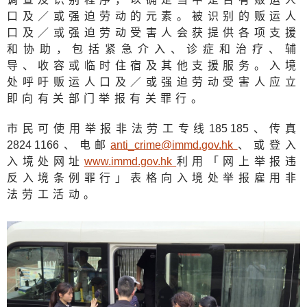
口及／或强迫劳动的元素。被识别的贩运人
口及／或强迫劳动受害人会获提供各项支援
和协助，包括紧急介入、诊症和治疗、辅
导、收容或临时住宿及其他支援服务。入境
处呼吁贩运人口及／或强迫劳动受害人应立
即向有关部门举报有关罪行。
市民可使用举报非法劳工专线
185 18
5、传真
2824 116
6、电邮
anti_crime@immd.gov.h
k
、或登入
入境处网址
www.immd.gov.h
k
利用「网上举报违
反入境条例罪行」表格向入境处举报雇用非
法劳工活动。