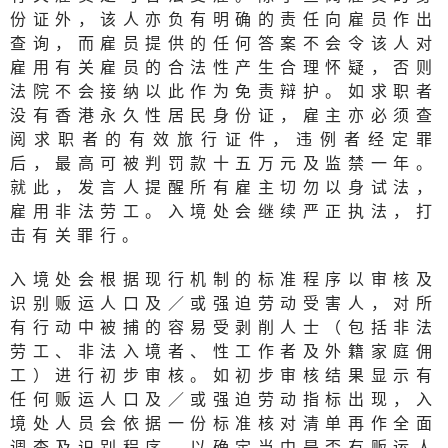
份证外，该人亦负有明确的责任向雇员作出
查询，而雇员提供的任何答案不会令该人对
雇用有关雇员的合法性产生合理怀疑，否则
法院不会接纳以此作为免责辩护。如求职者
没有香港永久性居民身份证，雇主亦必须查
阅求职者的有效旅行证件，违例者经定罪
后，最高可被判罚款十五万元及监禁一年。
就此，发言人提醒所有雇主切勿以身试法，
雇用非法劳工。入境处会继续严正执法，打
击有关罪行。
入境处会根据现行机制的标准程序以审核及
识别贩运人口及／或强迫劳动受害人，对所
有行动中被捕的容易受剥削人士（包括非法
劳工、非法入境者、性工作者及外籍家庭佣
工）进行初步审核。如初步审核结果显示有
任何贩运人口及／或强迫劳动指标出现，入
境处人员会依据一份标准核对清单再作全面
调查及识别程序，以确定当中是否有贩运人