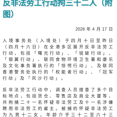
反非法劳工行动拘三十二人（附
图）
202
6年4月
1
7日
入境事务处（入境处）于四月十日至昨日
（四月十六日）在全港多区展开反非法劳工
行动，包括「曙光行动」、「锐破行动」、
「银翼行动」、联同食物环境卫生署和康乐
及文化事务署执行的「惊愕行动」、及联同
香港警务处执行的「权能者行动」、「冠军
行动」及「风沙行动」。
反非法劳工行动中，调查人员搜查了多个目
标地点，包括货仓、零售店及商业大厦等，
共拘捕二十一名怀疑非法劳工及十一名涉嫌
聘用非法劳工的雇主。被捕的怀疑非法劳工
为九男十二女，年龄介乎三十二至六十三