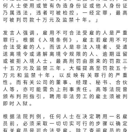
何人士使用或管有伪造身份证或他人身份证
乃属违法，违者可被检控，一经定罪，最高
可被判罚款十万元及监禁十年。」
发言人强调，雇用不可合法受雇的人是严重
罪行。根据《入境条例》，雇主若雇用不可
合法受雇的人，而该人是非法入境者、受遣
送离境令或递解离境令规限的人、逾期逗留
或被拒入境人士，最高刑罚由原来的罚款三
十五万元及监禁三年，大幅提高至罚款五十
万元和监禁十年，以反映有关罪行的严重
性。而有关公司的董事、经理、秘书、合伙
人等，亦可能需负上刑事责任。高等法院曾
颁布判刑指引，聘用非法劳工的雇主须被判
即时入狱。
根据法院判例，任何人士在决定聘用一名雇
员前，必须采取一切切实可行的步骤以确定
有关雇员是可合法受雇。除了查阅雇员的身