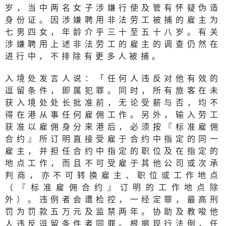
岁，当中两名女子涉嫌行使及管有怀疑伪造
身份证。因涉嫌聘用非法劳工被捕的雇主为
七男四女，年龄介乎三十至五十八岁。有关
涉嫌聘用上述非法劳工的雇主的调查仍然在
进行中，不排除有更多人被捕。
入境处发言人说：「任何人违反对他有效的
逗留条件，即属犯罪。同时，所有旅客在未
获入境处处长批准前，无论受薪与否，均不
得在港从事任何雇佣工作。另外，输入劳工
获准以雇佣身分来港后，必须按『标准雇佣
合约』所订明直接受雇于合约中指定的同一
雇主，并担任合约中指定的职位及在指定的
地点工作，而且不可受雇于其他公司或次承
判商，亦不可转换雇主、职位或工作地点
（『标准雇佣合约』订明的工作地点除
外）。违例者会遭检控，一经定罪，最高刑
罚为罚款五万元及监禁两年。协助及教唆他
人违反逗留条件者同罪。根据现行法例，任