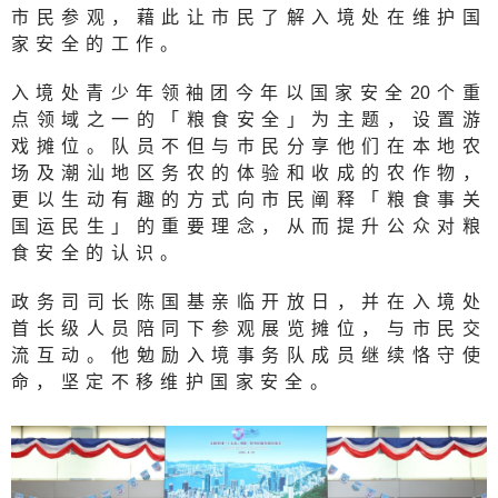
市民参观，藉此让市民了解入境处在维护国
家安全的工作。
入境处青少年领袖团今年以国家安全
2
0个重
点领域之一的「粮食安全」为主题，设置游
戏摊位。队员不但与巿民分享他们在本地农
场及潮汕地区务农的体验和收成的农作物，
更以生动有趣的方式向市民阐释「粮食事关
国运民生」的重要理念，从而提升公众对粮
食安全的认识。
政务司司长陈国基亲临开放日，并在入境处
首长级人员陪同下参观展览摊位，与市民交
流互动。他勉励入境事务队成员继续恪守使
命，坚定不移维护国家安全。