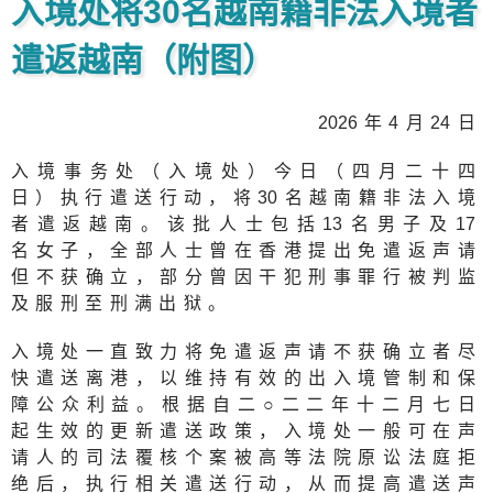
入境处将30名越南籍非法入境者
遣返越南（附图）
202
6年4月
2
4日
入境事务处（入境处）今日（四月二十四
日）执行遣送行动，将
3
0名越南籍非法入境
者遣返越南。该批人士包括
1
3名男子及
1
7
名女子，全部人士曾在香港提出免遣返声请
但不获确立，部分曾因干犯刑事罪行被判监
及服刑至刑满出狱。
入境处一直致力将免遣返声请不获确立者尽
快遣送离港，以维持有效的出入境管制和保
障公众利益。根据自二○二二年十二月七日
起生效的更新遣送政策，入境处一般可在声
请人的司法覆核个案被高等法院原讼法庭拒
绝后，执行相关遣送行动，从而提高遣送声