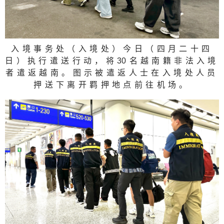
入境事务处（入境处）今日（四月二十四
日）执行遣送行动，将
3
0名越南籍非法入境
者遣返越南。图示被遣返人士在入境处人员
押送下离开羁押地点前往机场。