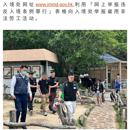
入境处网址
www.immd.gov.h
k
利用「网上举报违
反入境条例罪行」表格向入境处举报雇用非
法劳工活动。