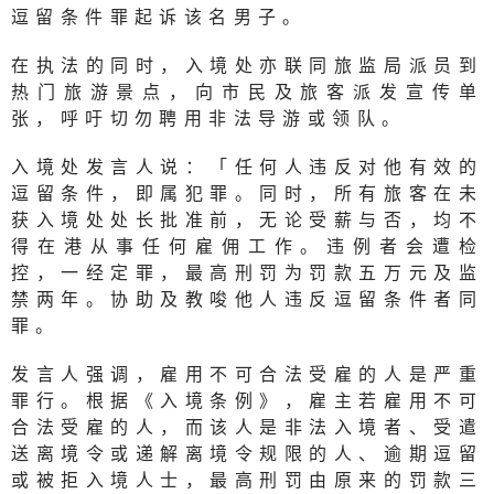
逗留条件罪起诉该名男子。
在执法的同时，入境处亦联同旅监局派员到
热门旅游景点，向市民及旅客派发宣传单
张，呼吁切勿聘用非法导游或领队。
入境处发言人说：「任何人违反对他有效的
逗留条件，即属犯罪。同时，所有旅客在未
获入境处处长批准前，无论受薪与否，均不
得在港从事任何雇佣工作。违例者会遭检
控，一经定罪，最高刑罚为罚款五万元及监
禁两年。协助及教唆他人违反逗留条件者同
罪。
发言人强调，雇用不可合法受雇的人是严重
罪行。根据《入境条例》，雇主若雇用不可
合法受雇的人，而该人是非法入境者、受遣
送离境令或递解离境令规限的人、逾期逗留
或被拒入境人士，最高刑罚由原来的罚款三