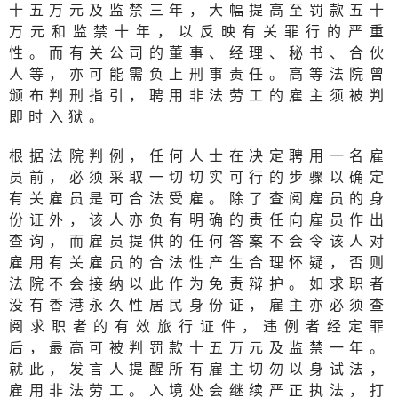
十五万元及监禁三年，大幅提高至罚款五十
万元和监禁十年，以反映有关罪行的严重
性。而有关公司的董事、经理、秘书、合伙
人等，亦可能需负上刑事责任。高等法院曾
颁布判刑指引，聘用非法劳工的雇主须被判
即时入狱。
根据法院判例，任何人士在决定聘用一名雇
员前，必须采取一切切实可行的步骤以确定
有关雇员是可合法受雇。除了查阅雇员的身
份证外，该人亦负有明确的责任向雇员作出
查询，而雇员提供的任何答案不会令该人对
雇用有关雇员的合法性产生合理怀疑，否则
法院不会接纳以此作为免责辩护。如求职者
没有香港永久性居民身份证，雇主亦必须查
阅求职者的有效旅行证件，违例者经定罪
后，最高可被判罚款十五万元及监禁一年。
就此，发言人提醒所有雇主切勿以身试法，
雇用非法劳工。入境处会继续严正执法，打