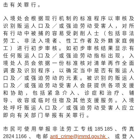
击有关罪行。
入境处会根据现行机制的标准程序以审核及
识别贩运人口及／或强迫劳动受害人，对所
有行动中被捕的容易受剥削人士（包括非法
劳工、非法入境者、性工作者及外籍家庭佣
工）进行初步审核。如初步审核结果显示有
任何贩运人口及／或强迫劳动指标出现，入
境处人员会依据一份标准核对清单再作全面
调查及识别程序，以确定当中是否有贩运人
口及／或强迫劳动的元素。被识别的贩运人
口及／或强迫劳动受害人会获提供各项支援
和协助，包括紧急介入、诊症和治疗、辅
导、收容或临时住宿及其他支援服务。入境
处呼吁贩运人口及／或强迫劳动受害人应立
即向有关部门举报有关罪行。
市民可使用举报非法劳工专线
185 18
5、传真
2824 116
6、电邮
anti_crime@immd.gov.h
k
、或登入