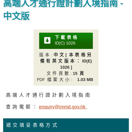
高端人才通行證計劃入境指南 -
中文版
下載表格
ID(C) 102
6
版本
:
中文[本表格另
備有英文版本：
ID(E)
1026 ]
文件頁數
:
1
5頁
PD
F檔案大小:
1.03 M
B
高端人才通行證計劃入境指南
查詢電郵：
enquiry@immd.gov.h
k
遞交填妥表格方式