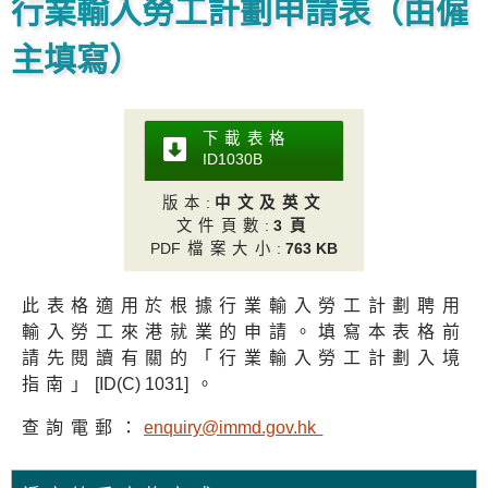
行業輸入勞工計劃申請表（由僱
主填寫）
下載表格
ID1030
B
版本
:
中文及英文
文件頁數
:
3頁
PD
F檔案大小
:
763 KB
此表格適用於根據行業輸入勞工計劃聘用
輸入勞工來港就業的申請。填寫本表格前
請先閱讀有關的「行業輸入勞工計劃入境
指南」
[ID(C) 1031
]。
查詢電郵：
enquiry@immd.gov.h
k