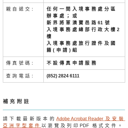
親自遞交:
任何一間入境事務處分區
辦事處；或
新界將軍澳寶邑路
6
1號
入境事務處總部行政大樓2
樓
入境事務處旅行證件及國
籍(申請)組
傳真號碼:
不設傳真申請服務
查詢電話:
(852) 2824 6111
補充附註
請下載最新版本的
Adobe Acrobat Reade
r及安裝
亞洲字型套件
以瀏覽及列印
PDF
格式文件。