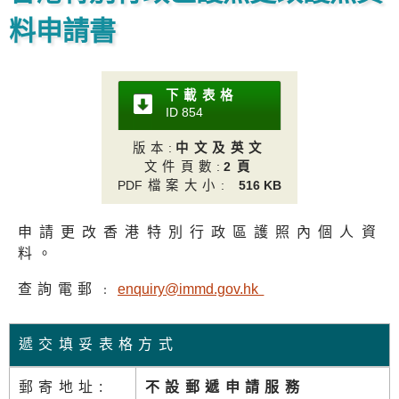
料申請書
下載表格
ID 85
4
版本
:
中文及英文
文件頁數
:
2頁
PD
F檔案大小:
516 KB
申請更改香港特別行政區護照內個人資
料。
查詢電郵﹕
enquiry@immd.gov.h
k
遞交填妥表格方式
郵寄地址:
不設郵遞申請服務