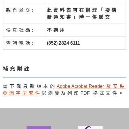
親自遞交:
此資料表可在辦理「擬結
婚通知書」時一併遞交
傳真號碼:
不適用
查詢電話:
(852) 2824 6111
補充附註
請下載最新版本的
Adobe Acrobat Reade
r及安裝
亞洲字型套件
以瀏覽及列印
PDF
格式文件。