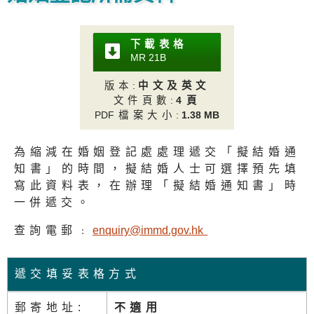
下載表格
MR 21
B
版本
:
中文及英文
文件頁數
:
4頁
PD
F檔案大小
:
1.38 MB
為縮減在婚姻登記處處理遞交「擬結婚通
知書」的時間，擬結婚人士可選擇預先填
寫此資料表，在辦理「擬結婚通知書」時
一併遞交。
查詢電郵﹕
enquiry@immd.gov.h
k
遞交填妥表格方式
郵寄地址:
不適用