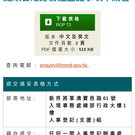
下載表格
ROP 7
3
版本
:
中文及英文
文件頁數
:
2頁
PD
F檔案大小
:
515 KB
查詢電郵﹕
enquiry@immd.gov.h
k
遞交填妥表格方式
郵寄地址:
新界將軍澳寶邑路
6
1號
入境事務處總部行政大樓1
樓
人事登記(支援)組
親自遞交:
任何一間人事登記辦事處