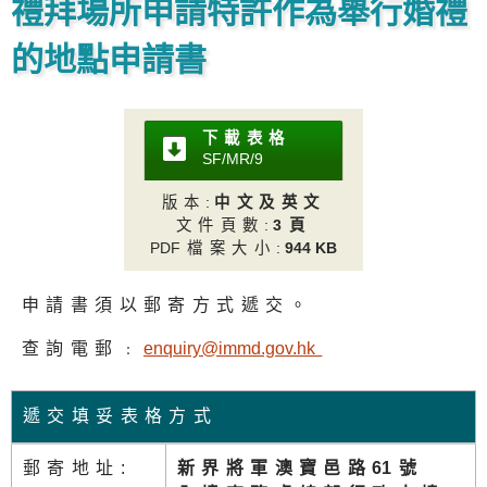
禮拜場所申請特許作為舉行婚禮
的地點申請書
下載表格
SF/MR/
9
版本
:
中文及英文
文件頁數
:
3頁
PD
F檔案大小
:
944 KB
申請書須以郵寄方式遞交。
查詢電郵﹕
enquiry@immd.gov.h
k
遞交填妥表格方式
郵寄地址:
新界將軍澳寶邑路
6
1號