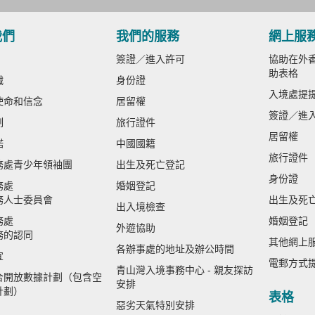
我們
我們的服務
網上服
簽證／進入許可
協助在外香
助表格
織
身份證
入境處提
使命和信念
居留權
簽證／進
制
旅行證件
居留權
諾
中國國籍
旅行證件
務處青少年領袖團
出生及死亡登記
身份證
務處
婚姻登記
務人士委員會
出生及死
出入境檢查
務處
婚姻登記
外遊協助
務的認同
其他網上
各辦事處的地址及辦公時間
宜
電郵方式
青山灣入境事務中心 - 親友探訪
合開放數據計劃（包含空
安排
計劃）
表格
惡劣天氣特別安排