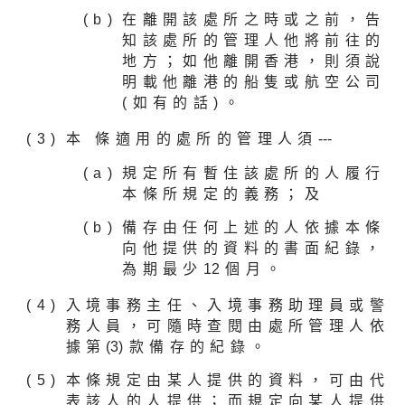
在離開該處所之時或之前，告
知該處所的管理人他將前往的
地方；如他離開香港，則須說
明載他離港的船隻或航空公司
(如有的話)。
本 條適用的處所的管理人須
---
規定所有暫住該處所的人履行
本條所規定的義務；及
備存由任何上述的人依據本條
向他提供的資料的書面紀錄，
為期最少
1
2個月。
入境事務主任、入境事務助理員或警
務人員，可隨時查閱由處所管理人依
據第
(3
)款備存的紀錄。
本條規定由某人提供的資料，可由代
表該人的人提供；而規定向某人提供