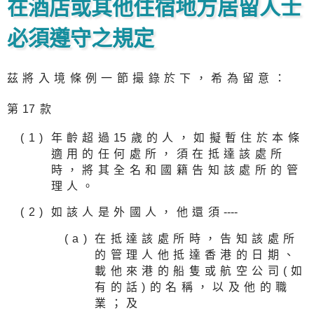
在酒店或其他住宿地方居留人士
必須遵守之規定
茲將入境條例一節撮錄於下，希為留意：
第
1
7款
年齡超過
1
5歲的人，如擬暫住於本條
適用的任何處所，須在抵達該處所
時，將其全名和國籍告知該處所的管
理人。
如該人是外國人，他還須
----
在抵達該處所時，告知該處所
的管理人他抵達香港的日期、
載他來港的船隻或航空公司(如
有的話)的名稱，以及他的職
業；及