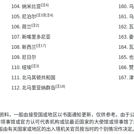
[注4]
纳米比亚
乌
[注3及注4]
尼泊尔
乌
[注2]
荷兰
瓦
新喀里多尼亚
委
[注17]
新西兰
瓦
尼日尔
也
[注3]
纽埃
赞
北马其顿共和国
津
[注18]
北马里亚纳群岛
资料，一般由接受国或地区以书面通知更新，仅供参考。由于
港领事馆或官方认可代表机构或驻最近国家的大使馆或领事馆了
般由有关国家或地区的出入境机关官员按当时的个别情况作决定