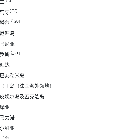
[注2]
兰
[注2]
萄牙
[注20]
塔尔
尼旺岛
马尼亚
[注21]
罗斯
旺达
巴泰勒米岛
马丁岛（法国海外领地）
皮埃尔岛及密克隆岛
摩亚
马力诺
尔维亚
舌尔