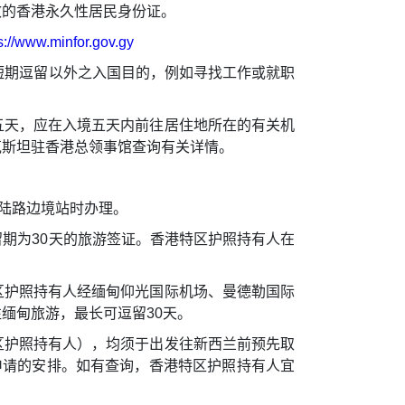
效的香港永久性居民身份证。
s://www.minfor.gov.gy
短期逗留以外之入国目的，例如寻找工作或就职
五天，应在入境五天内前往居住地所在的有关机
克斯坦驻香港总领事馆查询有关详情。
bou)陆路边境站时办理。
期为30天的旅游签证。香港特区护照持有人在
区护照持有人经缅甸仰光国际机场、曼德勒国际
缅甸旅游，最长可逗留30天。
区护照持有人），均须于出发往新西兰前预先取
申请的安排。如有查询，香港特区护照持有人宜