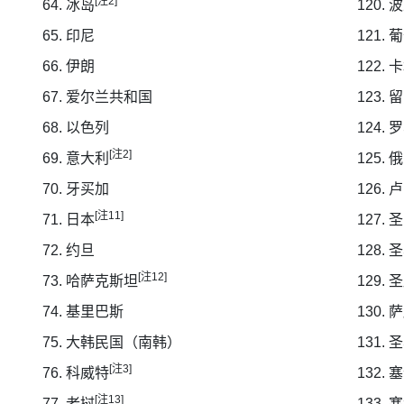
[注2]
冰岛
波
印尼
葡
伊朗
卡
爱尔兰共和国
留
以色列
罗
[注2]
意大利
俄
牙买加
卢
[注11]
日本
圣
约旦
圣
[注12]
哈萨克斯坦
圣
基里巴斯
萨
大韩民国（南韩）
圣
[注3]
科威特
塞
[注13]
老挝
塞