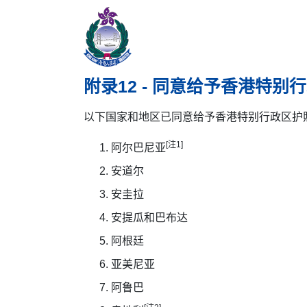
附录12 - 同意给予香港特
跳至内容
以下国家和地区已同意给予香港特别行政区护
[注1]
阿尔巴尼亚
安道尔
安圭拉
安提瓜和巴布达
阿根廷
亚美尼亚
阿鲁巴