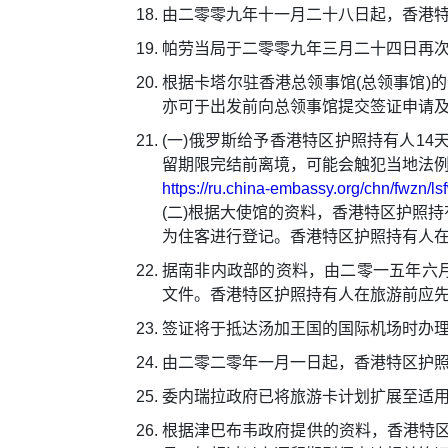
由二零零九年十一月二十八日起，香港
帕劳当局于二零零九年三月二十四日再次
根据卡塔尔驻香港总领事馆(总领事馆)
亦可于出发前向总领事馆提交签证申请
(一)俄罗斯给予香港特区护照持有人1
留期限完结前离境，可能会触犯当地法
https://ru.china-embassy.org/chn/fwzn/l
(二)根据大使馆的资料，香港特区护照
为住客进行登记。香港特区护照持有人
据南非内政部的资料，由二零一五年六月
文件。香港特区护照持有人在旅游前应
签证将于抵达汤加王国的国际机场时办
由二零二零年一月一日起，香港特区护
委内瑞拉政府已将旅游卡计划扩展至适用
根据津巴布韦政府提供的资料，香港特