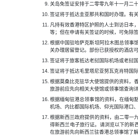
关岛免签证安排于二零零九年十一月二
签证将于抵达圭亚那共和国时办理。有
凡持有效香港特区护照的人士到访日本，
等；但在申请有关签证的时候，可免除
根据中国驻哈萨克斯坦阿拉木图总领事
关办理居留登记。部份已获授权的酒店
签证将于旅客抵达老挝国际机场或老挝
签证将于抵达毛里塔尼亚努瓦克肖特国际机场(Nouak
根据莫桑比克驻华大使馆提供的资料，香
旅游前应先向相关大使馆或领事馆查询
根据缅甸驻港总领事馆的资料，在缅甸
机场、内比都国际机场、仰光国际港口、
根据新西兰政府提供的资料，由二零一
得新西兰电子旅行证。请浏览以下的新
在旅游前先向新西兰驻香港总领事馆了