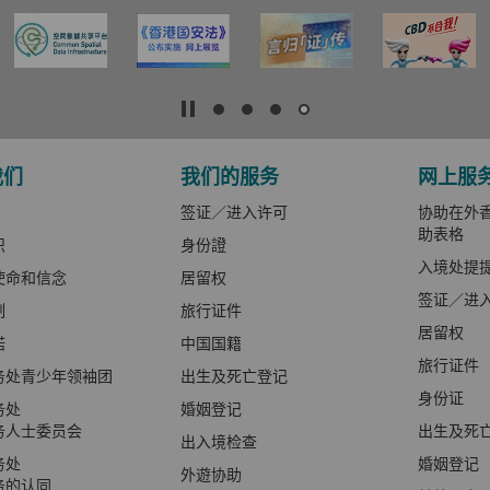
我们
我们的服务
网上服
签证／进入许可
协助在外香
助表格
织
身份證
入境处提
使命和信念
居留权
签证／进
制
旅行证件
居留权
诺
中国国籍
旅行证件
务处青少年领袖团
出生及死亡登记
身份证
务处
婚姻登记
务人士委员会
出生及死
出入境检查
务处
婚姻登记
外遊协助
务的认同