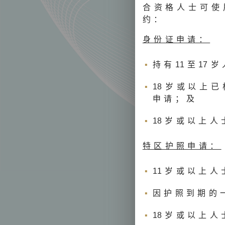
合资格人士可使
约：
身份证申请：
持有
1
1至
1
7岁
1
8岁或以上
申请；及
1
8岁或以上人
特区护照申请：
1
1岁或以上人
因护照到期的
1
8岁或以上人