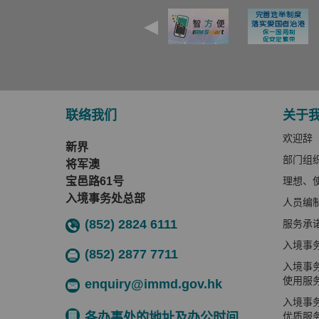
联络我们
关于
欢迎辞
新界
部门组
将军澳
宝邑路61号
理想、
入境事务处总部
人员编
(852) 2824 6111
服务承
入境事
(852) 2877 7711
入境事
使用服
enquiry@immd.gov.hk
入境事
各办事处的地址及办公时间
优质服