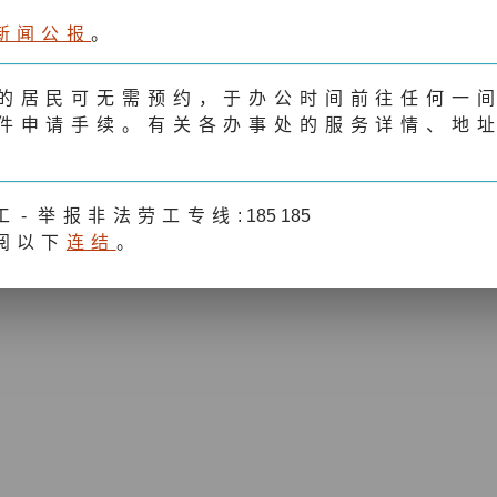
新闻公报
。
常用表格
的居民可无需预约，于办公时间前往任何一
件申请手续。有关各办事处的服务详情、地
签证
身份证
工
-
举报非法劳工专线
: 185 185
阅以下
连结
。
旅行证件
居留权
中国国籍