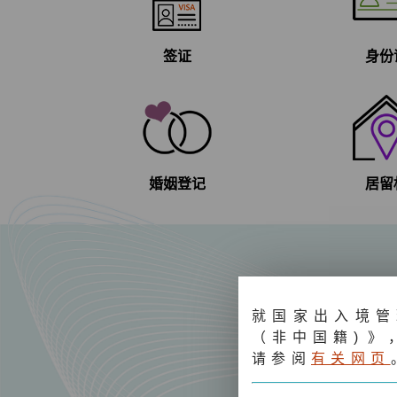
签证
身份
婚姻登记
居留
就国家出入境管
（非中国籍
)
》
请参阅
有关网页