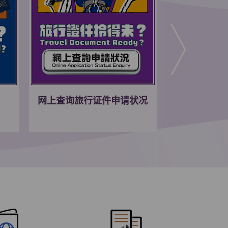
外籍家庭佣
网上查询旅行证件申请状况
资」上调及膳