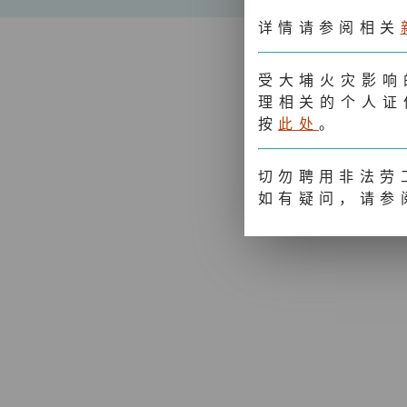
详情请参阅相关
常用网上服务
受大埔火灾影响
理相关的个人证
按
此处
。
申请香港特别行政区护照
网上预约申领身份证(人事登记办事处)
切勿聘用非法劳
如有疑问，请参
申请外籍家庭佣工签证
申请非永久性居民或旅客签证
「电子签证」网上付款
下载「电子签证」