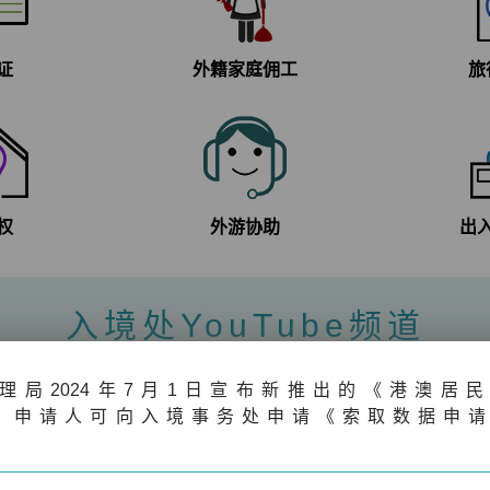
证
外籍家庭佣工
旅
权
外游协助
出
入境处YouTube频道
理局
202
4年7月1日宣布新推出的《港澳居
，申请人可向入境事务处申请《索取数据申
。