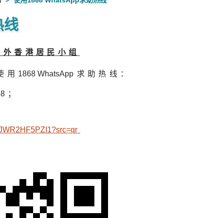
务
使用1868 WhatsApp求助热线
热线
在外香港居民小组
使用
1868 WhatsAp
p求助热线：
6
8；
GSJWR2HF5PZI1?src=q
r