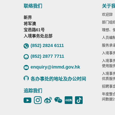
联络我们
关于
欢迎辞
新界
部门组
将军澳
宝邑路61号
理想、
入境事务处总部
人员编
(852) 2824 6111
服务承
入境事
(852) 2877 7711
入境事
使用服
enquiry@immd.gov.hk
入境事
各办事处的地址及办公时间
优质服
招聘事
追踪我们
年度整
间数据