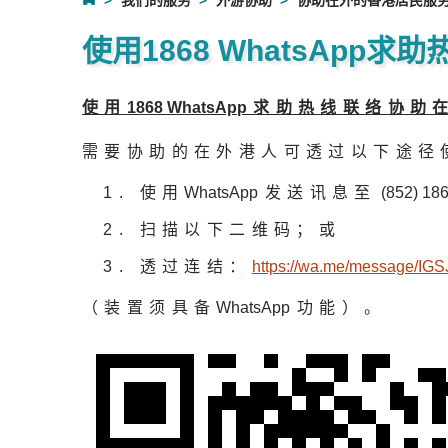
我们的服务
外游协助
协助在外的香港居民服
使用1868 WhatsApp求助
使用
1868 WhatsAp
p求助热线联络协助
需要协助的在外港人可透过以下途径
使用
WhatsAp
p发送讯息至
(852) 18
扫描以下二维码；或
透过连结：
https://wa.me/message/I
（装置须具备
WhatsAp
p功能）。