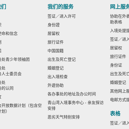
我们
我们的服务
网上服
签证／进入许可
协助在外香
助表格
织
身份證
入境处提
使命和信念
居留权
签证／进
制
旅行证件
居留权
诺
中国国籍
旅行证件
务处青少年领袖团
出生及死亡登记
身份证
务处
婚姻登记
务人士委员会
出生及死
出入境检查
务处
婚姻登记
外遊协助
务的认同
其他网上
各办事处的地址及办公时间
宜
电邮方式
青山湾入境事务中心 - 亲友探访
合开放数据计划（包含空
安排
计划）
表格
恶劣天气特别安排
签证／进