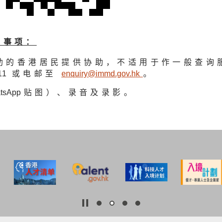
下事项：
助的香港居民提供协助，不适用于作一般查询
11
或电邮至
enquiry@immd.gov.h
k
。
tsAp
p贴图）、录音及录影。