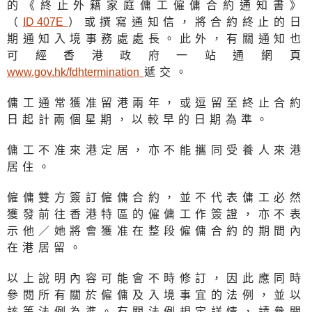
的《終止外籍家庭傭工僱傭合約通知書》
（
ID 407
E
）或撰寫通知信，將合約終止的日
期通知入境事務處處長。此外，有關通知也
可經香港政府一站通網頁
www.gov.hk/fdhterminatio
n
遞交。
傭工通常獲准留港兩年，或逗留至終止合約
日起計兩個星期，以較早的日期為準。
傭工不准來港定居，亦不能攜同受養人來港
居住。
僱傭雙方簽訂僱傭合約，並不代表傭工必然
獲發前往香港特區的僱傭工作簽證，亦不表
示他／她將會獲准在整段僱傭合約的期間內
在港居留。
以上說明內容可能會不時修訂，因此應同時
參閱所有關於僱傭及入境事宜的法例，並以
該等法例為準。有關法例規定詳情，請參閱