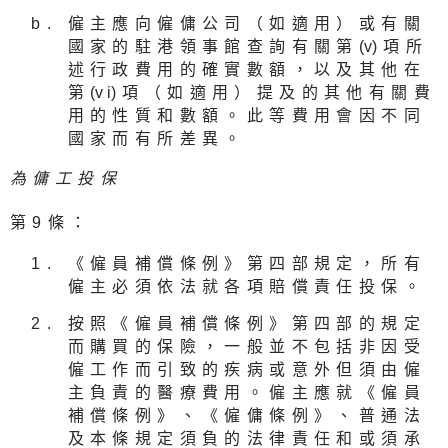
僱主應向僱傭公司（如適用）或有關
國家的駐港領事館查詢有關第
(v
)項所
述行政費用的確實數額，以及其他在
第
(v i
)項（如適用）提及的其他有關費
用的性質和數額。此等費用會因不同
國家而有所差異。
為傭工投保
第9條：
《僱員補償條例》第四部規定，所有
僱主必須依法就各項賠償責任投保。
按照《僱員補償條例》第四部的規定
而購買的保險，一般並不包括非因受
僱工作而引致的疾病或意外但須由僱
主負責的醫療費用。僱主應就《僱員
補償條例》、《僱傭條例》、普通法
及本條規定須負的法律責任和或須承