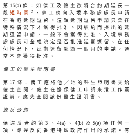
第
15(a
)條：如傭工及僱主欲將合約期延長一
2
段
短時間
，傭工應向入境事務處處長申請
在香港延期逗留。這類延期逗留申請只會在
特殊情況下才獲得批准。因續約而提出的延
期逗留申請，一般不會獲得批准。入境事務
處處長可全權決定是否批准延期逗留。在任
何情況下，延期逗留超過一個月的申請，通
常不會獲得批准。
傭工的醫生證明書
第
1
7條：傭工應將他／她的醫生證明書交給
僱主查閱。僱主在擔保傭工申請來港工作簽
證前，應先查閱該份醫生證明書。
違反合約
倘違反合約第3、
4(a
)、
4(b
)及
5(a
)項任何一
項，即違反向香港特區政府作出的承諾。有