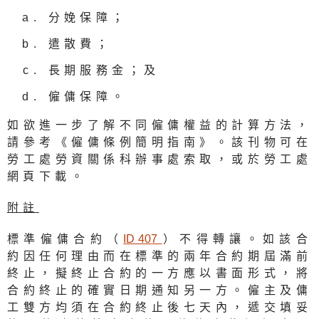
分娩保障；
遣散費；
長期服務金；及
僱傭保障。
如欲進一步了解不同僱傭權益的計算方法，
請參考《僱傭條例簡明指南》。該刊物可在
勞工處勞資關係科辦事處索取，或於勞工處
網頁下載。
附註
標準僱傭合約（
ID 40
7
）不得轉讓。如該合
約因任何理由而在標準的兩年合約期屆滿前
終止，擬終止合約的一方應以書面形式，將
合約終止的確實日期通知另一方。僱主及傭
工雙方均須在合約終止後七天內，遞交填妥