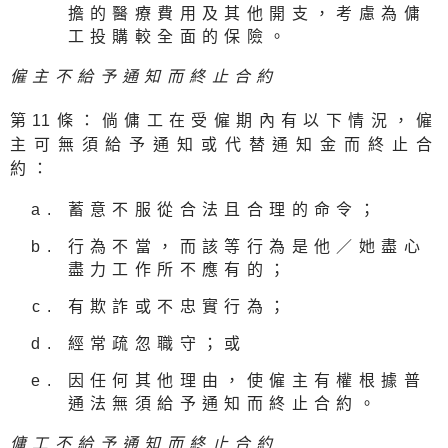
擔的醫療費用及其他開支，考慮為傭
工投購較全面的保險。
僱主不給予通知而終止合約
第
1
1條：倘傭工在受僱期內有以下情況，僱
主可無須給予通知或代替通知金而終止合
約：
蓄意不服從合法且合理的命令；
行為不當，而該等行為是他／她盡心
盡力工作所不應有的；
有欺詐或不忠實行為；
經常疏忽職守；或
因任何其他理由，使僱主有權根據普
通法無須給予通知而終止合約。
傭工不給予通知而終止合約