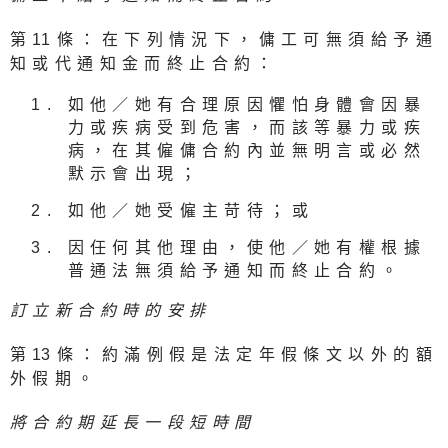
第
1
1條：在下列情況下，傭工可無須給予通
知或代通知金而終止合約：
如他／她有合理原因懼怕身體會因暴
力或疾病受到危害，而該等暴力或疾
病，在其僱傭合約內並無明言或必然
默示會出現；
如他／她受僱主苛待；或
因任何其他理由，使他／她有權根據
普通法無須給予通知而終止合約。
訂立新合約時的安排
第
1
3條：約滿例假是法定年假條文以外的額
外假期。
將合約期延長一段短時間