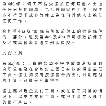
第
4(b
)條：傭工不得受僱於任何其他人士擔
任任何其他職務，包括兼職家務工作。僱主
亦不得要求或容許傭工為任何其他人士擔任
任何工作。
合約第
4(a
)及
4(b
)條為施加於傭工的逗留條件
的一部分。違反第
4(a
)及
4(b
)條可導致該傭工
及／或其教唆者遭受刑事檢控。
支付工資
第
5(a
)條：工資的款額不得少於香港特區政
府所公布及在合約訂立當日有效的規定最低
工資。僱主如沒有按僱傭合約支付到期應付
的工資，可遭受刑事檢控。
僱主應以現金支付工資，或在傭工同意的情
況下，以支票支付工資，或把工資存入傭工
的銀行戶口。