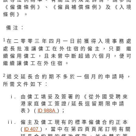
《僱傭條例》、《僱員補償條例》及《入境
條例》。
備注：
1
在二零零三年四月一日前獲得入境事務處
處長批准讓傭工在外住宿的僱主，只要 繼
續僱用傭工，且未曾中斷超過六個月，便可
繼續讓傭工在外住宿。
2
遞交延長合約期不多於一個月的申請時，
所需文件如下：
由傭工填妥及簽署的《從外國受聘來
港家庭傭工簽證/延長逗留期限申請
表》(
ID 988
A
)；
僱主及傭工現有的標準僱傭合約正本
(
ID 40
7
)，當中在第四頁頁尾訂明有關