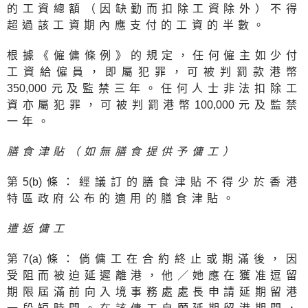
的工資總額（因缺勤而扣除工資除外）不得
超過該工資期內應支付的工資的半數。
根據《僱傭條例》的規定，任何僱主如少付
工資給僱員，即屬犯罪，可被判罰款港幣
350,00
0元及監禁三年。任何人士非法扣除工
資亦屬犯罪，可被判罰港幣
100,00
0元及監禁
一年。
膳食津貼（如無膳食提供予傭工）
第
5(b
)條：經議訂的膳食津貼不得少於香港
特區政府公布的適用的膳食津貼。
遣返傭工
第
7(a
)條：倘傭工在合約終止或期滿後，因
受阻而被迫延遲離港，他／她應在獲准逗留
期限屆滿前向入境事務處處長申請延期留港