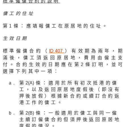
標準僱傭合約的說明
傭工的住址
第1條：應填報傭工在原居地的住址。
生效日期
標準僱傭合約（
ID 40
7
）有效期為兩年，期
滿後，傭工須返回原居地，費用由僱主支
付。合約生效的日期應在第2條訂明，並可
選擇下列其中一項：
第
2(A
)條：適用於所有初次抵港的傭
工，以及返回原居地度假後（即沒有
押後放假）根據新合約或續訂合約返
港工作的傭工。
第
2(B
)條：一般適用於傭工與同一僱
主續訂僱傭合約但須押後返回原居地
度假的情況。