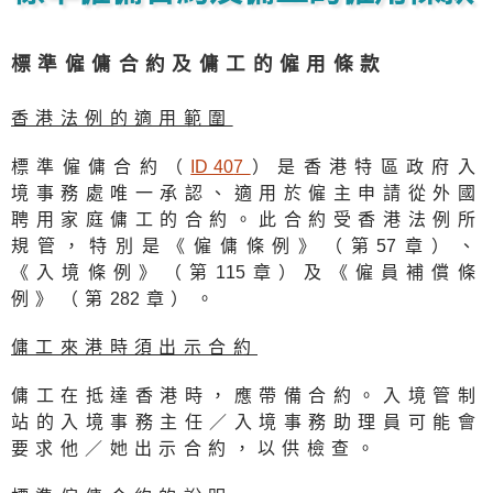
標準僱傭合約及傭工的僱用條款
香港法例的適用範圍
標準僱傭合約（
ID 40
7
）是香港特區政府入
境事務處唯一承認、適用於僱主申請從外國
聘用家庭傭工的合約。此合約受香港法例所
規管，特別是《僱傭條例》（第
5
7章）、
《入境條例》（第
11
5章）及《僱員補償條
例》（第
28
2章）。
傭工來港時須出示合約
傭工在抵達香港時，應帶備合約。入境管制
站的入境事務主任／入境事務助理員可能會
要求他／她出示合約，以供檢查。