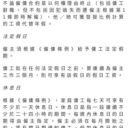
不論僱傭合約是以何種理由終止（包括傭工
辭職，但不包括因犯過失而遭僱主根據第
1
1條即時解僱），他／她可獲發按比例計算
的工資代替年假。
法定假日
僱主須根據《僱傭條例》給予傭工法定假
期。
傭工如在任何法定假日之前，曾連續為僱主
工作三個月，則可享有該假日的假日工資。
休息日
根據《僱傭條例》，家庭傭工每七天可享有
不少於一天休息日。休息日是指一段連續不
少於二十四小時的期間。每週內休息日的日
期得由僱主指定。僱主必須在每月開始之
前，將有關日期通知傭工，但如休息日的日