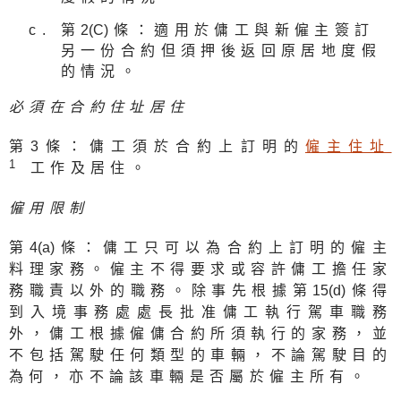
第
2(C
)條：適用於傭工與新僱主簽訂
另一份合約但須押後返回原居地度假
的情況。
必須在合約住址居住
第3條：傭工須於合約上訂明的
僱主住址
1
工作及居住。
僱用限制
第
4(a
)條：傭工只可以為合約上訂明的僱主
料理家務。僱主不得要求或容許傭工擔任家
務職責以外的職務。除事先根據第
15(d
)條得
到入境事務處處長批准傭工執行駕車職務
外，傭工根據僱傭合約所須執行的家務，並
不包括駕駛任何類型的車輛，不論駕駛目的
為何，亦不論該車輛是否屬於僱主所有。