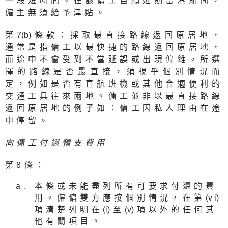
一段短時間。在該傭工自願延期留港期間，
僱主無須給予津貼。
第
7(b
)條款：採取最直接路線返回原居地，
通常是指傭工以最快捷的路線返回原居地，
而途中不會受到不當延誤或出現偏離。所選
擇的路線是否最直接，須視乎個別情況而
定，例如是否有直航班機或其他合適便利的
交通工具往來兩地。傭工並非以最直接路線
返回原居地的例子如：傭工因私人理由在途
中停留。
向傭工付還預支費用
第8條：
本條或未能盡列所有可要求付還的費
用。僱傭雙方應按個別情況，在第
(v i
)
項清楚列明在
(i
)至
(v
)項以外的任何其
他有關項目。