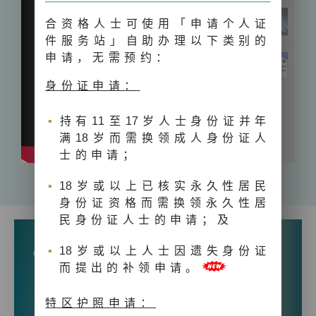
合资格人士可使用「申请个人证
件服务站」自助办理以下类别的
申请，无需预约：
身份证申请：
持有
1
1至
1
7岁人士身份证并年
满
1
8岁而需换领成人身份证人
士的申请；
1
8岁或以上已核实永久性居民
身份证资格而需换领永久性居
民身份证人士的申请；及
1
8岁或以上人士因遗失身份证
常用网上服务
而提出的补领申请。
申请香港特别行政区护照
特区护照申请：