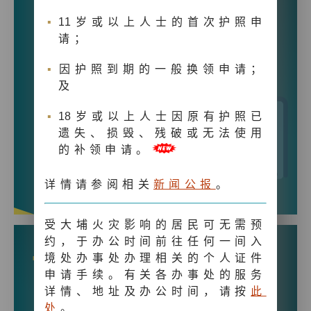
网上预约申领身份证(人事登记办事处)
1
1岁或以上人士的首次护照申
申请外籍家庭佣工签证
请；
申请非永久性居民或旅客签证
因护照到期的一般换领申请；
及
「电子签证」网上付款
1
8岁或以上人士因原有护照已
下载「电子签证」
遗失、损毁、残破或无法使用
的补领申请。
详情请参阅相关
新闻公报
。
受大埔火灾影响的居民可无需预
约，于办公时间前往任何一间入
更多
常用表格
境处办事处办理相关的个人证件
申请手续。有关各办事处的服务
详情、地址及办公时间，请按
此
签证
处
。