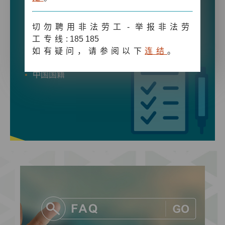
身份证
切勿聘用非法劳工
-
举报非法劳
旅行证件
工专线
: 185 185
如有疑问，请参阅以下
连结
。
居留权
中国国籍
更多