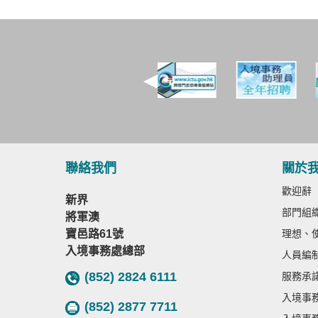
聯絡我們
關於
歡迎辭
新界
部門組
將軍澳
寶邑路61號
理想、
入境事務處總部
人員編
(852) 2824 6111
服務承
入境事
(852) 2877 7711