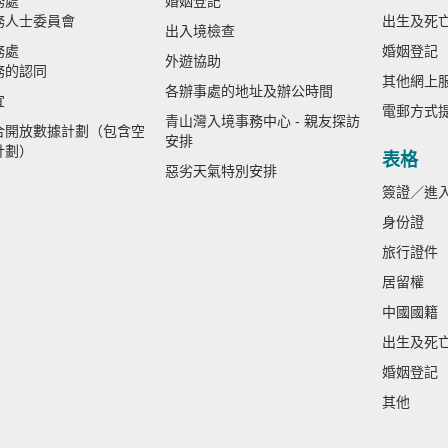
務處
婚姻登記
務人士委員會
出生及死
出入境檢查
務處
婚姻登記
外遊協助
務的認同
其他網上
各辦事處的地址及辦公時間
宜
電郵方式
青山灣入境事務中心 - 親友探訪
合開放數據計劃（包含空
安排
計劃）
表格
惡劣天氣特別安排
簽證／進
身份證
旅行證件
居留權
中國國籍
出生及死
婚姻登記
其他