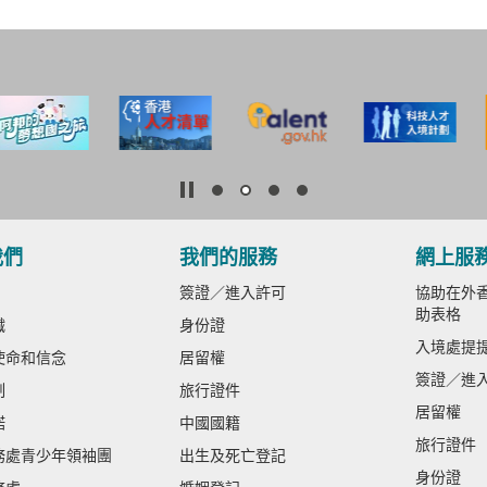
我們
我們的服務
網上服
簽證／進入許可
協助在外香
助表格
織
身份證
入境處提
使命和信念
居留權
簽證／進
制
旅行證件
居留權
諾
中國國籍
旅行證件
務處青少年領袖團
出生及死亡登記
身份證