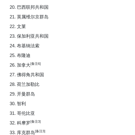
巴西联邦共和国
英属维尔京群岛
文莱
保加利亚共和国
布基纳法索
布隆迪
[备注6]
加拿大
佛得角共和国
荷兰加勒比
开曼群岛
智利
哥伦比亚
[备注3]
科摩罗
[备注3]
库克群岛