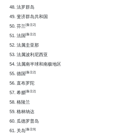
法罗群岛
斐济群岛共和国
[备注2]
芬兰
[备注2]
法国
法属圭亚那
法属波利尼西亚
法属南半球和南极地区
[备注2]
德国
直布罗陀
[备注2]
希腊
格陵兰
格林纳达
瓜德罗普岛
[备注9]
关岛