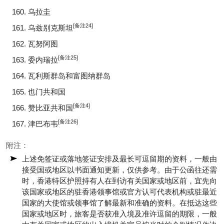
乌拉圭
[备注24]
乌兹别克斯坦
瓦努阿图
[备注25]
委内瑞拉
瓦利斯群岛和富图纳群岛
也门共和国
[备注4]
赞比亚共和国
[备注26]
津巴布韦
附注：
上述免签证或落地签证安排及最长可逗留期的资料，一般由
接受国或地区以书面通知更新，仅供参考。由于公函往还需
时，香港特区护照持有人在到访有关国家或地区前，宜先向
该国家或地区的驻香港领事馆或官方认可代表机构或驻最近
国家的大使馆或领事馆了解最新和准确的资料。在抵达这些
国家或地区时，旅客是否获准入境及准许逗留的期限，一般