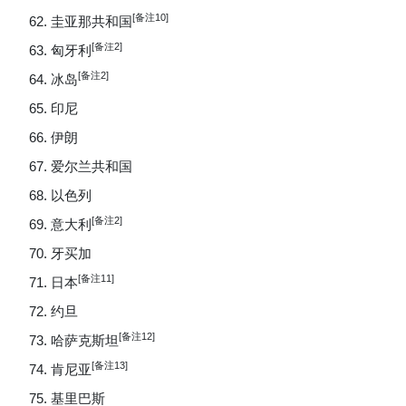
[备注10]
圭亚那共和国
[备注2]
匈牙利
[备注2]
冰岛
印尼
伊朗
爱尔兰共和国
以色列
[备注2]
意大利
牙买加
[备注11]
日本
约旦
[备注12]
哈萨克斯坦
[备注13]
肯尼亚
基里巴斯