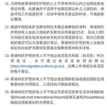
凡持有效香港特区护照的人士可享有90天以内之短期逗留免
签证待遇。此措施并不适用于短期逗留以外之入国目的，例
如寻找工作或就职等；但在申请有关签证的时候，可免除签
证费用。
根据中国驻哈萨克斯坦阿拉木图总领事馆的资料，香港特区
护照持有人如欲入境哈萨克斯坦后停留超过5天，应在入境5
天内前往居住地所在的有关机关办理居留登记。部分已获授
权的酒店可以为游客进行登记。香港特区护照持有人在旅游
前应先向哈萨克斯坦驻香港总领事馆查询有关详情。
香港特区护照持有人可于抵达肯尼亚共和国（肯尼亚）时办
理签证，亦可透过肯尼亚政府的网站
(
https://immigration.ecitizen.go.ke
)，在网上申请前往肯尼亚
的电子签证。
香港特区护照持有人可于抵达老挝国际机场或老挝国际边境
检查站时办理签证，入境目的只限旅游观光。
香港特区护照持有人可于抵达毛里塔尼亚努瓦克肖特国际机
场(Nouakchott International Airport)或努瓦迪布(Nouadhibou)
陆路边境检查站时办理签证。