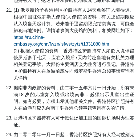
照持有人可于抵达卡塔尔多哈机场和其他海路和陆路口
(1) 俄罗斯给予香港特区护照持有人14天免签证入境待遇。
根据中国驻俄罗斯大使馆(大使馆)的资料，有关逗留期限应
从入境当天起计算。若未能于逗留期限完结前离境，可能会
触犯当地法例。详情请参阅大使馆的资料，相关网址如下︰
https://ru.china-
embassy.org/chn/fwzn/lsfws/zytz/t1331080.htm
(2) 根据大使馆的资料，香港特区护照持有人如欲入境停留
俄罗斯多于七天，应在入境后7天内前赴当地有关机关办理
相关登记手续。大部份主要酒店会为住客进行登记。香港特
区护照持有人在旅游前应先向俄罗斯驻香港总领事馆查询有
关详情。
据南非内政部的资料，由二零一五年六月一日开始，所有未
满18 岁的儿童如入境或出境南非，必须出示儿童出生证
明。如有必要，亦须出示其他相关文件。香港特区护照持有
人在旅游前应先向南非驻香港总领事馆查询有关的详情。
香港特区护照持有人可于抵达汤加王国的国际机场时办理签
证。
由二零二零年一月一日起，香港特区护照持有人经乌兹别克