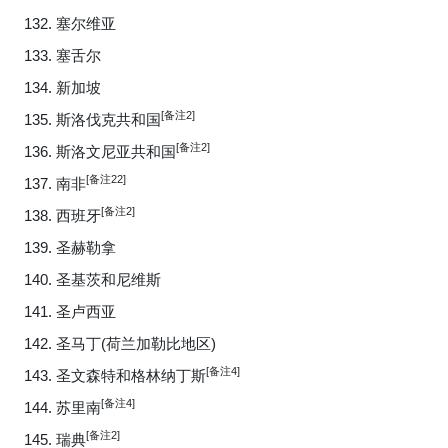
塞尔维亚
塞舌尔
新加坡
[备注2]
斯洛伐克共和国
[备注2]
斯洛文尼亚共和国
[备注22]
南非
[备注2]
西班牙
圣赫勒拿
圣基茨和尼维斯
圣卢西亚
圣马丁(荷兰加勒比地区)
[备注4]
圣文森特和格林纳丁斯
[备注4]
苏里南
[备注2]
瑞典