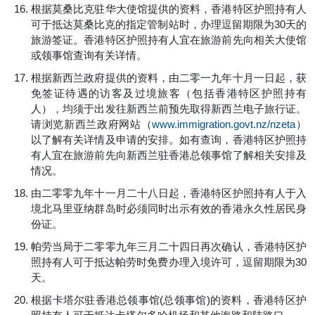
根据莫桑比克驻华大使馆提供的资料，香港特区护照持有人
可于抵达莫桑比克的指定管制站时，办理逗留期限为30天的
旅游签证。香港特区护照持有人宜在旅游前先向相关大使馆
或领事馆查询有关详情。
根据新西兰政府提供的资料，由二零一九年十月一日起，获
免签证待遇的访客及过境旅客（包括香港特区护照持有
人），均须于出发往新西兰前预先取得新西兰电子旅行证。
请浏览新西兰政府网站（
www.immigration.govt.nz/nzeta
）
以了解有关详情及申请的安排。如有查询，香港特区护照持
有人宜在旅游前先向新西兰驻香港总领事馆了解相关安排及
情况。
由二零零九年十一月二十八日起，香港特区护照持有人于入
境北马里亚纳群岛时必须同时出示有效的香港永久性居民身
份证。
帕劳当局于二零零九年三月二十四日再次确认，香港特区护
照持有人可于抵达帕劳时免费办理入境许可，逗留期限为30
天。
根据卡塔尔驻香港总领事馆(总领事馆)的资料，香港特区护