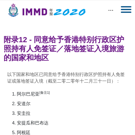
简体中文
网页指南
附录12 - 同意给予香港特别行政区护
照持有人免签证／落地签证入境旅游
的国家和地区
以下国家和地区已同意给予香港特别行政区护照持有人免签
证或落地签证入境（截至二零二零年十二月三十一日）：
[备注1]
阿尔巴尼亚
安道尔
安圭拉
安提瓜和巴布达
阿根廷