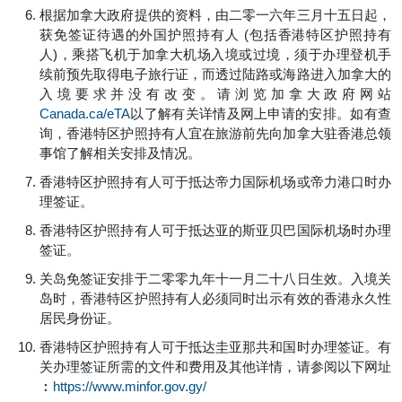
根据加拿大政府提供的资料，由二零一六年三月十五日起，
获免签证待遇的外国护照持有人 (包括香港特区护照持有
人)，乘搭飞机于加拿大机场入境或过境，须于办理登机手
续前预先取得电子旅行证，而透过陆路或海路进入加拿大的
入境要求并没有改变。请浏览加拿大政府网站
Canada.ca/eTA
以了解有关详情及网上申请的安排。如有查
询，香港特区护照持有人宜在旅游前先向加拿大驻香港总领
事馆了解相关安排及情况。
香港特区护照持有人可于抵达帝力国际机场或帝力港口时办
理签证。
香港特区护照持有人可于抵达亚的斯亚贝巴国际机场时办理
签证。
关岛免签证安排于二零零九年十一月二十八日生效。入境关
岛时，香港特区护照持有人必须同时出示有效的香港永久性
居民身份证。
香港特区护照持有人可于抵达圭亚那共和国时办理签证。有
关办理签证所需的文件和费用及其他详情，请参阅以下网址
︰
https://www.minfor.gov.gy/