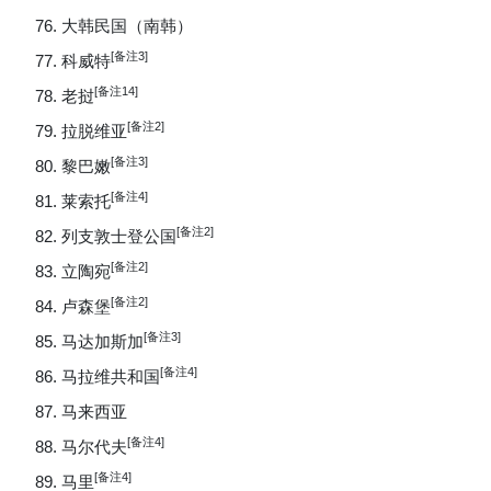
大韩民国（南韩）
[备注3]
科威特
[备注14]
老挝
[备注2]
拉脱维亚
[备注3]
黎巴嫩
[备注4]
莱索托
[备注2]
列支敦士登公国
[备注2]
立陶宛
[备注2]
卢森堡
[备注3]
马达加斯加
[备注4]
马拉维共和国
马来西亚
[备注4]
马尔代夫
[备注4]
马里