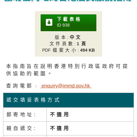
下載表格
ID 93
8
版本
:
中文
文件頁數
:
1頁
PD
F檔案大小
:
494 KB
本指南旨在說明香港特別行政區政府可提
供協助的範圍。
查詢電郵﹕
enquiry@immd.gov.h
k
遞交填妥表格方式
郵寄地址:
不適用
親自遞交:
不適用