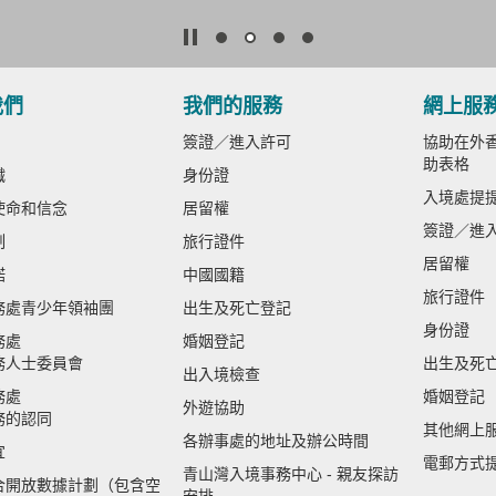
我們
我們的服務
網上服
簽證／進入許可
協助在外香
助表格
織
身份證
入境處提
使命和信念
居留權
簽證／進
制
旅行證件
居留權
諾
中國國籍
旅行證件
務處青少年領袖團
出生及死亡登記
身份證
務處
婚姻登記
務人士委員會
出生及死
出入境檢查
務處
婚姻登記
外遊協助
務的認同
其他網上
各辦事處的地址及辦公時間
宜
電郵方式
青山灣入境事務中心 - 親友探訪
合開放數據計劃（包含空