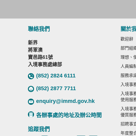
聯絡我們
關於
歡迎辭
新界
部門組
將軍澳
寶邑路61號
理想、
入境事務處總部
人員編
(852) 2824 6111
服務承
入境事
(852) 2877 7711
入境事
使用服
enquiry@immd.gov.hk
入境事
各辦事處的地址及辦公時間
優質服
招聘事
追蹤我們
年度整