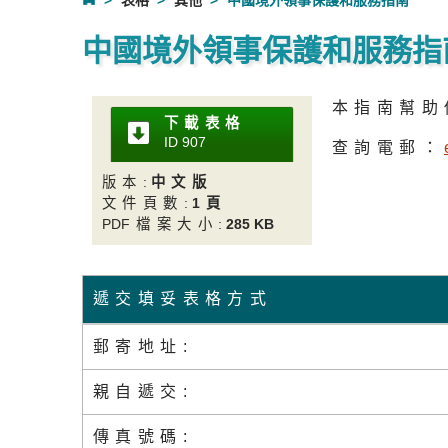
表格
其他
中國境外領事保護和服務指南
中國境外領事保護和服務指
本指南幫助
下載表格
ID 90
7
查詢電郵：
版本
:
中文版
文件頁數
:
1頁
PD
F檔案大小
:
285 KB
遞交填妥表格方式
郵寄地址:
親自遞交:
傳真號碼: