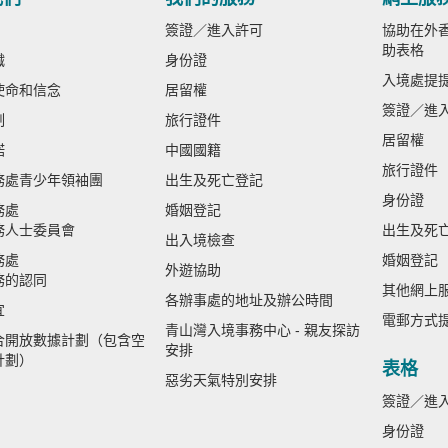
簽證／進入許可
協助在外香
助表格
織
身份證
入境處提
使命和信念
居留權
簽證／進
制
旅行證件
居留權
諾
中國國籍
旅行證件
務處青少年領袖團
出生及死亡登記
身份證
務處
婚姻登記
務人士委員會
出生及死
出入境檢查
務處
婚姻登記
外遊協助
務的認同
其他網上
各辦事處的地址及辦公時間
宜
電郵方式
青山灣入境事務中心 - 親友探訪
合開放數據計劃（包含空
安排
計劃）
表格
惡劣天氣特別安排
簽證／進
身份證