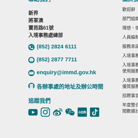
歡迎辭
新界
部門組
將軍澳
寶邑路61號
理想、
入境事務處總部
人員編
(852) 2824 6111
服務承
入境事
(852) 2877 7711
入境事
使用服
enquiry@immd.gov.hk
入境事
各辦事處的地址及辦公時間
優質服
招聘事
追蹤我們
年度整
間數據