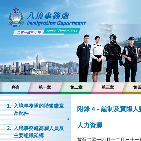
序言
第一章
第二章
第三章
第
1.
入境事務隊的階級徽章
附錄 4 - 編制及實際人
及配件
人力資源
2.
入境事務處高層人員及
主要組織架構
截至二零一四月十二月三十一日，本