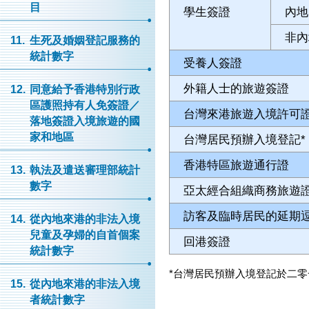
目
學生簽證
內地
非內
11.
生死及婚姻登記服務的
統計數字
受養人簽證
外籍人士的旅遊簽證
12.
同意給予香港特別行政
區護照持有人免簽證／
台灣來港旅遊入境許可
落地簽證入境旅遊的國
家和地區
台灣居民預辦入境登記*
香港特區旅遊通行證
13.
執法及遣送審理部統計
數字
亞太經合組織商務旅遊
訪客及臨時居民的延期
14.
從內地來港的非法入境
兒童及孕婦的自首個案
回港簽證
統計數字
*
台灣居民預辦入境登記於二零
15.
從內地來港的非法入境
者統計數字