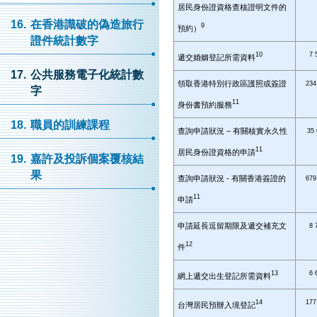
居民身份證資格查核證明文件的
16.
在香港識破的偽造旅行
9
預約）
證件統計數字
10
7 
遞交婚姻登記所需資料
17.
公共服務電子化統計數
領取香港特別行政區護照或簽證
234
字
11
身份書預約服務
18.
職員的訓練課程
查詢申請狀況 – 有關核實永久性
35
11
居民身份證資格的申請
19.
嘉許及投訴個案覆核結
果
查詢申請狀況 - 有關香港簽證的
679
11
申請
申請延長逗留期限及遞交補充文
8 
12
件
13
6 
網上遞交出生登記所需資料
14
177
台灣居民預辦入境登記