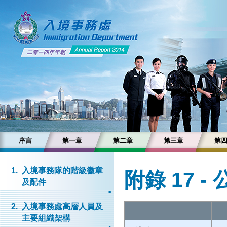
序言
第一章
第二章
第三章
第
1.
入境事務隊的階級徽章
附錄 17 
及配件
2.
入境事務處高層人員及
主要組織架構