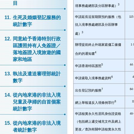
目
3
境事務處總部及分區辦事處）
申請延長逗留期限預約服務（包
11.
生死及婚姻登記服務的
115
統計數字
括入境事務處總部及分區辦事
3
處）
12.
同意給予香港特別行政
辦理提前終止外籍家庭傭工僱傭
1 
區護照持有人免簽證／
落地簽證入境旅遊的國
4
合約的通知書
家和地區
5
44
申請香港特區護照
13.
執法及遣送審理部統計
6
申請索取入境事務處資料
數字
7
84
出生登記預約服務
14.
從內地來港的非法入境
兒童及孕婦的自首個案
8
1
網上舉報違反入境條例罪行
統計數字
申請核實永久性居民身份證資格
49
（包括網上遞交補充文件及網上
15.
從內地來港的非法入境
更改／查詢有關申請核實永久性
者統計數字