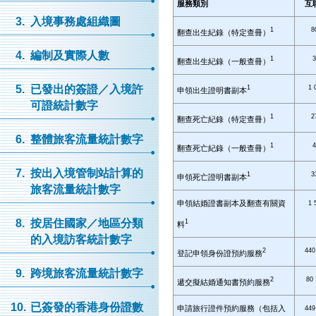
服務類別
互
3.
入境事務處組織圖
1
8
翻查出生紀錄（特定查冊）
4.
編制及實際人數
1
翻查出生紀錄（一般查冊）
5.
已發出的簽證／入境許
1
1 
申領出生證明書副本
可證統計數字
1
2
翻查死亡紀錄（特定查冊）
6.
整體旅客流量統計數字
1
翻查死亡紀錄（一般查冊）
7.
按出入境管制站計算的
1
3
申領死亡證明書副本
旅客流量統計數字
申領結婚證書副本及翻查有關資
1 
8.
按居住國家／地區分類
1
料
的入境訪客統計數字
2
440
登記申領身份證預約服務
9.
跨境旅客流量統計數字
2
80
遞交擬結婚通知書預約服務
10.
已簽發的香港身份證數
申請旅行證件預約服務（包括入
449