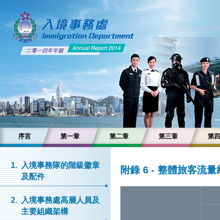
序言
第一章
第二章
第三章
第
1.
入境事務隊的階級徽章
附錄 6 - 整體旅客流
及配件
2.
入境事務處高層人員及
主要組織架構