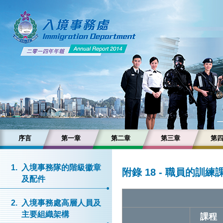
序言
第一章
第二章
第三章
第
1.
入境事務隊的階級徽章
附錄 18 - 職員的訓練
及配件
2.
入境事務處高層人員及
主要組織架構
課程