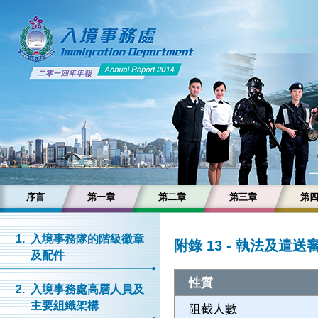
序言
第一章
第二章
第三章
第
1.
入境事務隊的階級徽章
附錄 13 - 執法及遣
及配件
性質
2.
入境事務處高層人員及
主要組織架構
阻截人數